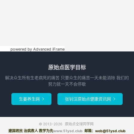
powered by Advanced iFrame
原始点医学目标
解决众生所有生老病死的痛苦 只要众生的痛苦一天未能消除 我们的
努力就一天不会停歇
生姜养生网
张钊汉原始点健康资讯网


© 2013-2026
原始点全球同学网
建国君民 治病救人 教学为先
www.51ysd.club
邮箱：web@51ysd.club