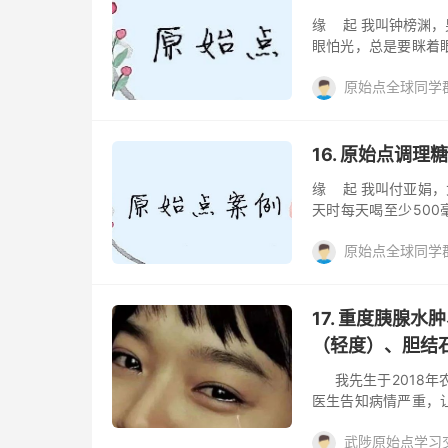
缘 起 我叫钟榜渊，
眼怕光，总是要眯着
只飞蚊，右眼有三只
原始点全球同学群Q
2016年6月开始，
手臂抬不起来，严重
案例
癌肿瘤
糖
海绵上，不踏实。还
2019年7月25日
16. 原始点调理
“中心”）。 原始点调理
缘 起 我叫付亚娟，
天时每天喝至少500
晕，经常感觉很饿，
原始点全球同学群Q
繁。到当地医院检查
个糖尿病天天服用药
案例
癌肿瘤
糖
来经朋友介绍我来到
女儿就抱着试试的心态
17. 重度胰腺
了1年便停用了。这些
（轻度）、胆结
我先生于2018年
医生告知病情严重，
重度胰腺水肿、糖尿
武陟原始点学习
衰、血脂稠，接下来