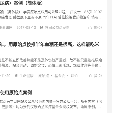
量。开始的一个月，每天一到二次全身按推，后来每天一次，到最
（糖尿病）案例（简体版）
饮食以温热为原则。血糖值八月初测的是10....
例（简体版） 学员原始点应用与处理过程： 庄女士 85岁 2007
疼痛发黑 膝盖底下血液不通 同年11月 曾住院接受药物治疗 情况稍
不久 状况又开始持续恶化 此时医师建议 进行膝下截肢处理 但是病
康资讯网
2017-08-13
官网公益点案例
赞(
0
)
原始点疗法的处理后 阿嬷的脚血液恢复通顺 只截掉组织坏死的脚


走路 处理前头晕 心脏不适 大小便无力 及皮肤痒等多年症状 经原
去评论
症状也一并消失 欢喜地去参加孙子的婚礼 为了改善阿嬷脚的状况
现红豆的保热效果好 可以重复使用 而且加热便利 因此发展出整
十多年，用原始点按推半年血糖还是很高​​，这样能吃米
明：张钊汉原始点健康资讯网网站及...
往往不能立即改善热能不足及体伤较严重者，故不能只靠按推原始
外热源、配合运动、调整饮食、心情正面乐观、规律作息等善缘，
因。 米饭较面食为凉一些，建议以面食为主，且要加些温热性配
-11-20
生命健康
原始点
基金会
理论
赞(
2
)
椒等食材（但以其能接受的辣度为准），这样对改善体质的因才会


做到了，体力改善了，就表示有所进步，即使血糖有些高，但没有不
613)
去评论
太在意血糖值，血糖值此时仅供参考，其实它也没有一定的标准
药控制血糖，血糖值即使下降了，但见其体力却不佳，又常有不舒
怀孕使用原始点案例
，反而不能算是健康状态。 郑重声明：张钊汉原始点...
始点医学网网站及公众号为国内唯一官方公众平台，所有内容（包
、链接等）均为张钊汉原始点医疗基金会授权发布，均属原创，其
公众号转载规则转载，谢谢！公众号张钊汉原始点健康资讯网已停