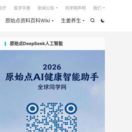

I诊疗
医学手册
新闻公告
同学网声明
我们
原始点资料百科Wiki
生姜养生


原始点DeepSeek人工智能