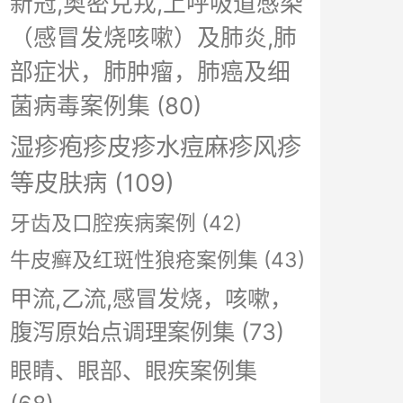
新冠,奥密克戎,上呼吸道感染
（感冒发烧咳嗽）及肺炎,肺
部症状，肺肿瘤，肺癌及细
菌病毒案例集
(80)
湿疹疱疹皮疹水痘麻疹风疹
等皮肤病
(109)
牙齿及口腔疾病案例
(42)
牛皮癣及红斑性狼疮案例集
(43)
甲流,乙流,感冒发烧，咳嗽，
腹泻原始点调理案例集
(73)
眼睛、眼部、眼疾案例集