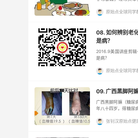
痛，总感觉有东西牵拉
原始点全球同学群Q
医生用西药降血糖，
22点，全身越来越
案例
糖尿病
阅读(
人没在家，从北京邮
么甜以外，其他症状
08. 如何辨别
身，喝姜汤，温敷1小
是病？
2016.9美国讲座
是病？
原始点全球同学群Q
原始点
基金会
09. 广西黑脚
广西黑脚阿嫲（糖尿
年八十四岁，得糖尿病
医师建议阿嬷右腿膝
张钊汉原始点健
理。 经过沈师兄五
合，现在都可以走路了
糖尿病
阅读(539)
时。开始每天用姜一