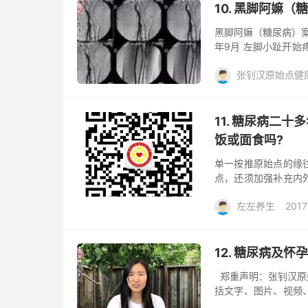
路后降到一～二斤用
10. 黑脚阿嫲
后两个月每两天一次。 
黑脚阿嫲（糖尿病）案
年9月 左脚小趾开始
有改善 但是在出院后
张钊汉原始点健
患及家属不同意 经过
趾部分 还能自行下床
糖尿病
阅读(482)
始点医学处理以后 其
试过各种热源 后来发
11. 糖尿病二
套温敷红豆袋 郑重声
饭或面食吗?
单一按推原始点的缘
点，还须加强补充内
才能真正改善体质之
左左养生
2017
料，如姜、胡椒、辣
更好。 如果都努力
糖尿病
问题
阅读(
舒服的症状，就不必
值；反之，若用寒凉
12. 糖尿病及
服的症状，则亦非佳兆
郑重声明：张钊汉原
括文字、图片、视频
他公众号引用请按照