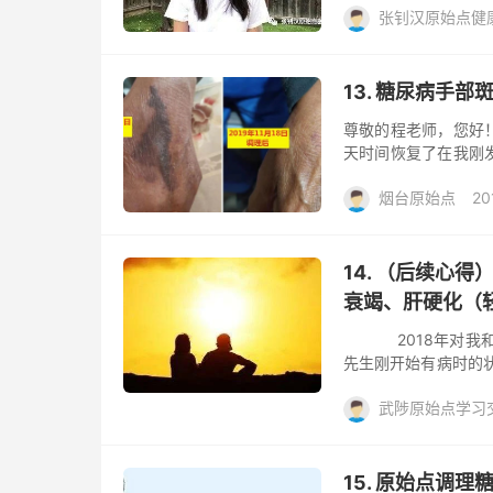
张钊汉原始点健
止使用，不再更新，敬
频官网频道，可直接
怀孕
糖尿病
阅读(
法教学视频、案例视
接：链接：https://pa
13. 糖尿病手部
本公众号，请长按下方
尊敬的程老师，您好
天时间恢复了在我刚
有糖尿病...西医看
烟台原始点
20
的，赶紧去医院检查进
给我，昨天清理内存
去评论
求救！所以大清早也
马给老父亲寄回家姜
14. （后续心
是我18号回家拍的照片
衰竭、肝硬化（
2018年对我和
先生刚开始有病时的
个不懂医术的我竟能
武陟原始点学习
难治，回望经历，反
送到我身边，并让它
肾病
阅读(616)
去
做饭的样子，我常会想“
15. 原始点调