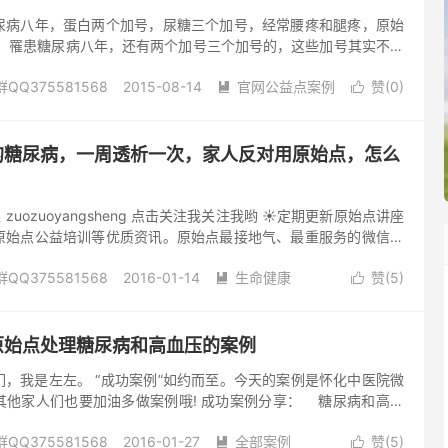
尿病八年，蛋白两个加号，尿糖三个加号，经常腰疼和腿疼，原始
？ 罹患糖尿病八年，还有两个加号三个加号的，这些加号其实不需
一定有很多的问题，他的问题就如同你所说的，腰疼跟腿疼。 这个
Q375581568
2015-08-14
官网公益点案例
赞(
0
)
理，如果用24小时疼痛的原则来判断，是不是24小时疼痛，如果


理了，所以没有问题。 处理完，一定要告诉患者一个观念，要运
尿病
阅读(742)
去评论
陈代谢变得缓慢了，而且体质也偏寒了。这些患者本身就不常运
制，如此再如何使用原始点推揉，也没有多大用处，所以一定要告
年的糖尿病，一周透析一次，家人反对用原始点，怎么
后加强温敷及运动，是不二法门。
左左 zuozuoyangsheng 点击关注我关注我哟 ☀定期更新原始点讲座
原始点公益培训等优质资讯。原始点最接地气、最重服务的微信平
！ 关注我必是精品 7 左左养生微问答 第7期 1.问： 左左，你
Q375581568
2016-01-14
生命健康
赞(
5
)
年83岁了，从四十多岁起就糖尿病，现在病情加重了。医生说已经


周一次透析，现在父亲意已经透析了两个月。他身体越来越吃力，
816)
去评论
，身上也是冰凉，透析完了好虚弱，也没胃口吃东西。我因为女儿
，平时也是坚持喝姜汤、温敷，知道张医师说重症病人最忌寒凉，
：原始点处理糖尿病和高血压的案例
的血液都通过一根管子在身体外面经过仪器...
，我是左左。 “成功案例”如约而至。今天的案例是怀化中医院微
其他家人们也要加油多做案例哦! 成功案例分享： 糖尿病和高血
微笑团队临床调理（档案号2015066） 糖尿病和高血压案例分
Q375581568
2016-01-27
全部案例
赞(
5
)
成都人，糖尿病多年，早晚注射胰岛素24个单位，高血压（110-

