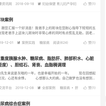
康资讯网
2018-09-18
妇幼保健 育儿妇产孕妇
赞(
1
)
请关注本公众号。 点击本文左下角蓝色字“阅读原文”登录腾讯视


查看基金会已发布所有视频资料。基金会以前发布的讲座视频、手
571)
去评论
频等均可直接点击本公众号底部菜单查询。 最新资料百度云下载链
n.baidu.com/s/1Yw2fVMRf49lvoDAooowvVQ 密码：o1jf 关注
斑块案例
二维码，选择“识别图中二维码”，即可链接...
！跟您汇报一个好消息！我爸手上的斑块在您耐心指导下短短的五
发现老爸手上这块儿斑块时非常心疼的同时有点慌乱无助，因老人
了我女儿发过去她姥爷手上斑块的照片后告诉这是糖尿病并发症形成
19-12-01
案例实践
糖尿病
阅读(624)
赞(
1
)
行及时治疗...以免以后截肢...（女儿当时跟医生聊天内容截图发


时给删除了）吓得我一晚上几乎没睡，心里盼望着赶紧亮天好找您
没顾及打扰您赶紧请教，听您的爱心解说后紧绷的心终于放下了立
素和暖贴，没想到第五天就恢复了（本月的14号开始内外温敷，这
得）重度胰腺水肿、糖尿病、脂肪肝、肺部积水、心脏
）感恩 感恩 感恩您！烟台因为有...
轻度）、胆结石、肾衰、血脂稠调理
先生来说是灰暗的一年，也是幸福开始的一年。 现在回想起
状况，心还有余悸。 心想那么大的病，自己做梦也没有想到一
给他调理好。更可笑的是并没有像那些研究生毕业的医生说的那么
交流平台
2019-12-08
全部案例
糖尿病
肝
赞(
1
)
而觉得比起在医院的治疗简单多了。 老天以这种方式把原始点


发挥出了神奇的力量，让我至今还回不过神来。 看他现在买菜
评论
真是...
理糖尿病综合症案例