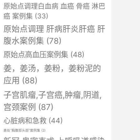
原始点调理白血病 血癌 骨癌 淋巴
癌 案例集
(33)
原始点调理 肝病肝炎肝癌 肝
腹水案例集
(78)
原始点高血压案例集
(48)
姜，姜汤，姜粉，姜粉泥的
应用
(88)
子宫肌瘤,子宫癌,肿瘤,阴道,
宫颈案例
(87)
心脏病和急救
(44)
患处“胸腹部头部”案例集
(2)