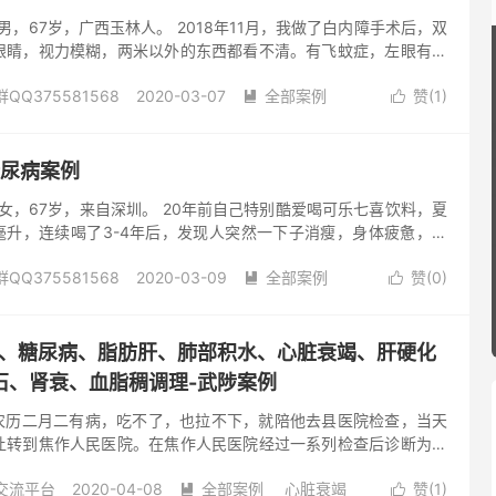
男，67岁，广西玉林人。 2018年11月，我做了白内障手术后，双
眼睛，视力模糊，两米以外的东西都看不清。有飞蚊症，左眼有两
飞蚊，总在眼前转飞来飞去。另外，我患有十六年的糖尿病。 从
Q375581568
2020-03-07
全部案例
赞(
1
)
每天注射三次胰岛素，每次15个单位，一天45个单位。十年的肩周炎


时，穿脱衣服，系扣子都困难受限制。右脚发软，走路就像踩在厚
尿病
阅读(560)
去评论
有两年多的前列腺炎，排尿困难，每次排一点且排尿时间长。
，女儿在朋友的介绍下，带我来到佛山原始点爱心公益中心（以下简称
糖尿病案例
前的症状 1、右脚软 2、肩周炎 3...
女，67岁，来自深圳。 20年前自己特别酷爱喝可乐七喜饮料，夏
毫升，连续喝了3-4年后，发现人突然一下子消瘦，身体疲惫，头
很想吃东西。嘴巴很干，经常喝水，可是又解不了渴，小便次数频
Q375581568
2020-03-09
全部案例
赞(
0
)
出是二型糖尿病，以后得天天吃药控制，不行时还得打针。得了这


物后，晚上很多时候都睡不好，有时候翻来覆去，总是睡不着。 后
尿病
阅读(657)
去评论
佛山原始点中心（下面简称“中心”）。听说这里是调理身体的，我
，带我来调理。 来中心前的治疗历程 查出糖尿病后，打胰岛素打
水肿、糖尿病、脂肪肝、肺部积水、心脏衰竭、肝硬化
年来并发症发生过两次， 血糖值都在...
石、肾衰、血脂稠调理-武陟案例
农历二月二有病，吃不了，也拉不下，就陪他去县医院检查，当天
让转到焦作人民医院。在焦作人民医院经过一系列检查后诊断为：
病、脂肪肝、肺部积水、心脏衰竭、肝硬化（轻度）、胆结石、肾
交流平台
2020-04-08
全部案例
心脏衰竭
赞(
1
)
就开始了医生的所谓治疗。 胃部负压抽水，禁食、禁水，每天

