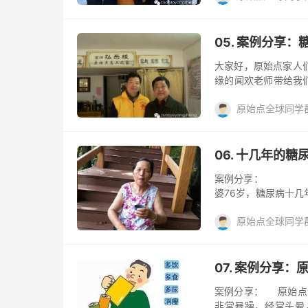
180），肺部有严
案例
糖尿病
阅读(
始痛点非常明显。 
划已经减了4个单位
05. 案例分享
到了原点，经过沟通以
大家好，原始点家人们
缘的闻欢老师带给我们
起全身水肿和瘙痒的
原始点全球同学群Q
险工作。去年因为体
是打吊瓶，早上7点一
案例
糖尿病
阅读(
单位。因为效果不太
等，后坚持出院。去
06. 十几年的
受，用过很多药，都作
案例分享： 十
婆76岁，糖尿病十
实以前还有冠心病，
原始点全球同学群Q
过去了。来了我这里
等，顺着她。天天2
活动
糖尿病
阅读(
药，鱼肉，水果，都
一起念佛！天天开心，
07. 案例分享
案例分享： 原始点
非常暴躁，经常头晕