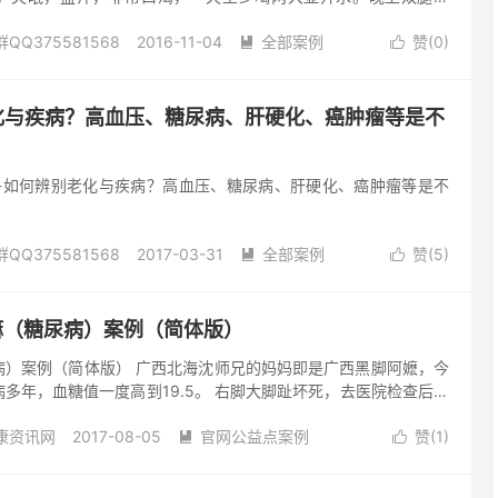
着，一个晚上起来3至6次。清明节后检查血糖高18点，自己去找
Q375581568
2016-11-04
全部案例
赞(
0
)
服用2天时，效果很明显，晚上也好睡。服用10来天后，血糖升到


乏力，连上楼梯都抬不起腿。这段时间一下子消瘦了十几斤，因为本
781)
去评论
寄一个月的中药回家让母亲服用。吃了一个月的中药除了尿味没那
没有改善。 从9月4号开始回家给妈妈调理：每天用原始点按推全
老化与疾病？高血压、糖尿病、肝硬化、癌肿瘤等是不
时。当天调理下来晚上就能一觉到天...
剪辑-如何辨别老化与疾病？高血压、糖尿病、肝硬化、癌肿瘤等是不
Q375581568
2017-03-31
全部案例
赞(
5
)


理论
糖尿病
肝
问题
阅读(565)
去评论
阿嫲（糖尿病）案例（简体版）
病）案例（简体版） 广西北海沈师兄的妈妈即是广西黑脚阿嬷，今
多年，血糖值一度高到19.5。 右脚大脚趾坏死，去医院检查后，
盖以下要全部截肢，因沈师兄学了原始点，就带回家用原始点来处
康资讯网
2017-08-05
官网公益点案例
赞(
1
)
个多月的原始点精心调理，现在坏死的脚趾自然脱落，伤口已完全愈


。 做原始点的第一个月，每天温敷五个多小时，后来增加至24小
去评论
斤，两个多月后增加至三斤效果就明显加快， 直到八月份母亲能走