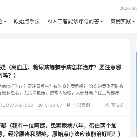
2026 A
论
原始点手法
AI人工智能诊疗与问答
案例实践
学答疑（高血压、糖尿病等棘手病怎样治疗？要注意哪
例吗？）
手病怎样治疗？要注意哪些？有治愈的案例吗？ 治愈的案例不胜枚
好很多患者，尤其高血压，依本人经验，大部分痛点在上背部原始
头部原始点。 各位可以如此尝试推揉，而初学者可从头部原始点推
Q375581568
2015-08-07
全部案例
赞(
20
)
再下来的原始点痛点就比较少了。但血压的指数，有些人会立即


高。 但不要急着量血压，因为揉的时候很痛，痛的时候血压有可能
例
糖尿病
阅读(1492)
去评论
较不痛的时候再去量，很多就会降下来了，所以有时候揉完，立即
结果、真相。但即使没有降下来，而症状也没有了，就不需太在意
学答疑（我有一位阿姨，患糖尿病八年，蛋白两个加
终究还是属影子，只能当作一种参考而已。 高血...
号，经常腰疼和腿疼，原始点疗法应该能治好吧？）