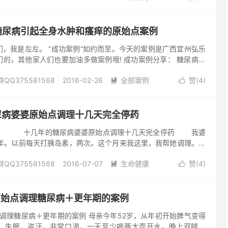
重疾病。初查原始点结果显示：手足部、头部、肺区、肾区、臀部原
1235)
去评论
调理到第十天，除肺区和肾区以外，其他痛点基本消除，按照调理计
的胰岛素，因为血糖出现了正常的反复，患者害怕了，打胰岛素回
：糖尿病引起全身水肿和瘙痒的原始点案例
后廖先生又完全心服临床老师的安排，其家...
，我是左左。 “成功案例”如约而至。今天的案例是广西宜州弘乐
的，其他家人们也要加油多做案例哦! 成功案例分享： 糖尿病引
原始点案例 患者姓名：韦炳勇，性别：男，年龄：57岁。从事保
Q375581568
2016-02-26
全部案例
赞(
4
)
检，发现自己血糖太高。在医院住院有25天。在医院期间，每天都


直打到晚上7点，吃二甲双胍片，注射胰岛素每天4次，每次10个
787)
去评论
好，体力变差，全身皮肤瘙痒难受，全身都有水肿，晚上睡不着觉
的时候是走着进去的，出院的时候是抬着出来。 因为身体瘙痒难
糖尿病婆婆原始点调理十几天完全停药
用不是太明显，多数是激素类药物。后来痒...
几年的糖尿病婆婆原始点调理十几天完全停药 我婆
几年。以前每天打胰岛素，两次。这个月来我这里，我帮她调理。其
也每天吃药。在家也经常吃荤菜，水果，这个月经常拉肚子，还晕
Q375581568
2016-07-07
生命健康
赞(
4
)
今天18天了，最开始不信我的话，让她停针停药，不信我，我耐心


4小时温敷，一天天好点了，才慢慢相信我，三天后，我就把针和
903)
去评论
停了。天天吃素菜，天天跟我一起早上来店，晚上回家，每天跟我
昨天带她爬山，晚上...
：原始点调理糖尿病＋更年期的案例
调理糖尿病＋更年期的案例 母亲今年52岁，从年初开始脾气变得
，失眠，盗汗，非常口渴，一天至少喝两大壶开水。晚上双腿麻