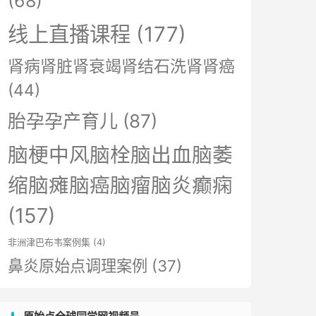
(68)
线上直播课程
(177)
肾病肾脏肾衰竭肾结石洗肾肾癌
(44)
胎孕孕产育儿
(87)
脑梗中风脑栓脑出血脑萎
缩脑瘫脑癌脑瘤脑炎癫痫
(157)
非洲津巴布韦案例集
(4)
鼻炎原始点调理案例
(37)