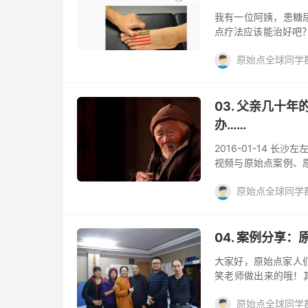
我有一位阿姨，患糖
点疗法应该能治好吧
要太在意，但是患者
原始点全球同学群Q
疼对原始点而言容易处
不是那当然就容易处
原始点
案例
糖
动。因为糖尿病，新
动，然后饮食也不节
03. 父亲几十
诉患者，改变饮食然
办……
2016-01-14 长沙
视频与原始点案例、
台！关注我妥妥的没错哦
原始点全球同学群Q
好，我的老父亲，今
出现尿毒症，需要一
活动
糖尿病
阅读(
透析的时候全身发抖
推荐我了解了原始点
04. 案例分享
可透析的时候是将全身
大家好，原始点家人们
笑老师做出来的哦！
压得到了很大的改善 
原始点全球同学群Q
享：廖先生，45岁，