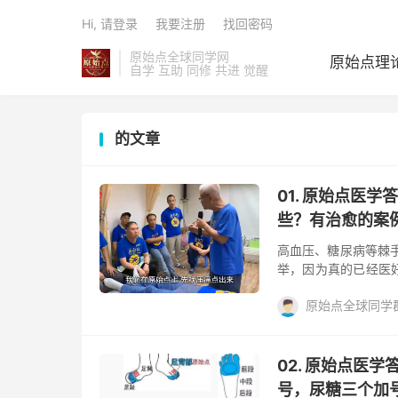
Hi, 请登录
我要注册
找回密码
原始点全球同学网
原始点理
自学 互助 同修 共进 觉醒
的文章
01. 原始点医
些？有治愈的案
高血压、糖尿病等棘
举，因为真的已经医
点的最多，次等的是
原始点全球同学群Q
揉至上背部原始点，
降，有些人反而会飙
佛山
原始点
案
会飙高，经过半天比
去测量，反而看不到
02. 原始点医
指数的高低。因为指数
号，尿糖三个加