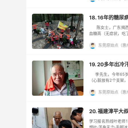
肥皂水通肠，大量输
糖尿病
肝
肝硬
大药量，每天药费高
血脂稠调理
重度胰
穿刺，让液体直接流
18. 16年的
问题也没解决，更可怕
陈女士，广东揭西人
血糖高（无症状，吃了
号经朋友介绍结缘原始
东莞原始点（惠
克干姜片补充内热源
好运动的陈女士每天
阅读(457)
去评论
欢和别人交流互动）
3年的双手指麻，左小
19. 20多年
李先生，今年65岁，
（心脏放有2个支架
冷汗（易出冷汗症状有
东莞原始点（惠
友介绍结缘原始点（
的过程中一直非常配
阅读(539)
去评论
楼梯也很少坐电梯，坚
红豆袋、晚上睡水暖
20. 福建漳平
到2018年11月18号
学习报名热线叶老师136
想吐·浑身无力·手脚冰