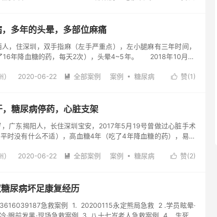
液，每隔一天检查一次，看各项指标是否正常。如果不正常就会加
化（轻度）
肺部积水
肾病
肾衰
胆结石
脂肪肝
达3千多元，后来手脚一输液就肿，无法输液又花2千元做一个静脉
腺水肿
阅读(777)
去评论
到静脉内。 经过一个月治疗，钱已花了六万多，肚子更大，排便
糖尿病，多年的头晕，多部位麻痛
的是高烧5天不退，医生每天抽血化验，...
，住深圳，双手指麻（左手严重点），左小腿麻有三年时间，
16年降血糖的药，每天2次），头晕4~5年。 2018年10月14
点，截止到2018年11月14号原始点共按推22次，每天坚持喝50
州）
2020-06-22
全部案例
案例
糖尿病
赞(
1
)
，每天保持长时间温敷（白天红豆袋或暧贴，晚上睡水暧床），爱


还坚持拉筋、打太极二小时左右，心情保持开朗（喜欢唱歌，也喜
。 原始点调理刚刚好一个月，现陈女士的改善情况如下: 1、
腿麻，现已康复。 2、血糖高（原始点调理的第...
出冷汗，糖尿病停药，心脏支架
广东揭阳人，长住深圳宝安，2017年5月19号曾做过心脏手术
，平时没有什么不适），高血糖4年（吃了4年降血糖的药），易出
20多年，特别是秋天出冷汗最多），2018年9月4号李先生经朋
州）
2020-06-22
全部案例
案例
糖尿病
赞(
2
)
石碣公益原始点编号L852）！ 爱好运动的李先生在原始点调理


合，每天坚持走路3~6公里，每天坚持打篮球半小时以上，就连上
持步行上楼，每天坚持喝姜水（煲干姜片25~30克2道），白天
床，做到长时间温敷，平时不吃水果等寒凉食物，温热饮食，截止
大叔糖尿病坏足康复经历
李先生原始点共按推57次...
16039187急救案例 1. 20200115永定熊局急救 2 .学员眩晕·
冷·眼前发黑·现场急救案例 3. 八十七岁老人急救案例 4. 生死急