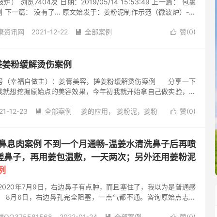
 浏览7404次 日期：2019/05/14 15:53:49 上一篇： 包裹
 下一篇： 没有了... 原文始发于：姜粉泥制作示范（微波炉）-官
康资讯网
2021-12-22
全部案例
赞(
0
)


姜粉
阅读(369)
去评论
，搓姜粉缓解烫伤案例
号（幸福自做主）：姜膏美容，搓姜粉缓解烫伤案例 分享一下
我就想挖掘原始点的美容效果，今年初我就开始拿自己做实验，刚
油腻姜膏，就当面膜用，发现第二天早上起来，洗脸特别光滑，直
21-12-23
全部案例
姜的应用， 姜粉泥，姜粉
赞(
0
)
精油过敏，可能是浓度配的太高，整个脸全都肿起来，我就用姜膏


就都消了，从那以后我什么护肤品也不用了，只用姜膏，我用它搓
美容
阅读(653)
去评论
乎的，每天尽管去做，上周六去见朋友，很久没见了，她说，你现
上去比原来年轻10岁，我心里美滋滋的，也没当一回事，以为朋友
美容 鼻息肉案例 不到一个月通畅-温姜水清洗鼻子后再喷
镜子，突然发现我以前眼部下侧...
搓鼻子，再用姜包温敷，一天两次；另外还用姜粉泥
例
2020年7月9日，右边鼻子有点肿，而且塞住了，我以为是普通感
。 8月6日，右边鼻孔完全阻塞，一点气都不通。咨询原始点志工
息肉堵住了。 志工指导我用棉花球粘姜粉塞进鼻子里，再用红豆袋
Q375581568
2022-01-24
全部案例
赞(
0
)