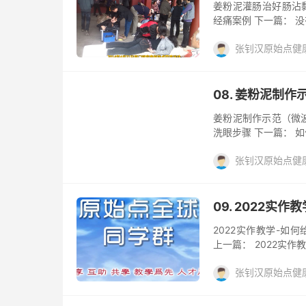
姜粉泥灌肠治好肠沾黏案例
经痛案例 下一篇： 没
张钊汉原始点健
姜的应用， 姜粉泥，
08. 姜粉泥制
姜粉泥制作示范（微波炉）
洗眼步骤 下一篇： 
张钊汉原始点健
姜的应用， 姜粉泥，
09. 2022实
2022实作教学-如何给重
上一篇： 2022实作
始发于：2022实作
张钊汉原始点健
姜粉
阅读(431)
去