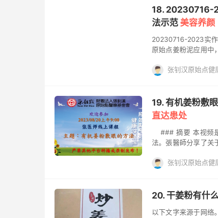
我们会放牛皮癣的案例
18. 20230
则性的重要关键点 点出
法示范
美容养颜
20230716-202
原始点姜粉泥应用中
每天使用薑粉泥的经
张钊汉原始点健
年轻人也要重视皮肤
惯。 Highligh
姜的应用，姜粉
姜
斑和皱纹。 - 提
- 🧴 每天晚上使
19. 有机姜粉敷
泥，认为有机的薑粉泥
直达患处
### 摘要 本视频
法。張醫師分享了关
泥后改善了健康状况
张钊汉原始点健
感，并分享了自己的
薑粉泥可以改善体质，提
姜的应用，姜粉
姜
师在线课程，主题为有
学员提供了将薑粉泥喝
20. 干姜粉有什
了学员喝薑粉泥后改善
以下文字来源于网络