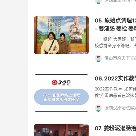
覆盖在鼻子外面温敷。
严重，志工让我改用
姜的应用， 姜粉泥，
天两次；另外还用姜粉
8月29日，鼻息肉消
05. 原始点调理
师！ 原始点繁体中文网站：ht
- 姜灌肠 姜栓 
一、缘起 大家好！我叫
校感觉全身不舒服，头
院做完核酸。看过医
佛山市愿天下无
冒药吃了，十点多钟退
烧，我也没吃药，妈妈
姜栓
姜灌肠
姜
高烧38.9度，反复
阅读(710)
去评论
力，没胃口不想吃饭
06. 2022实作
点”】调理。 二、原始
2022实作教学-如何
教学 重病患者在涂抹
好现做现用，不要太
张钊汉原始点健
开来，患者会觉得不
舒服（示范 重病患者
姜的应用， 姜粉泥，
吹风机，可以更干爽
两遍或者三遍才觉得热
07. 姜粉泥灌
第一个 影片就是他们