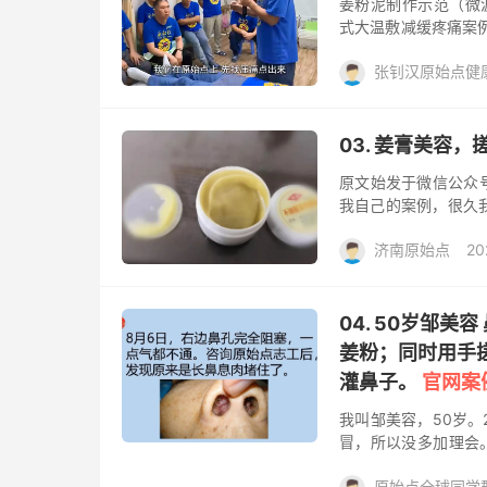
姜粉泥制作示范（微波炉）
式大温敷减缓疼痛案例
网案例
张钊汉原始点健
姜的应用， 姜粉泥，
03. 姜膏美容
原文始发于微信公众
我自己的案例，很久
开始我只是晚上用不
济南原始点
20
到有一天我用多特瑞
来治疗，发现1天肿
姜粉
姜膏
烫伤
脸，搓手，搓完辣乎
在皮肤又白又细，看
04. 50岁邹
在恭维我，今天早上照
姜粉；同时用手
灌鼻子。
官网案
我叫邹美容，50岁。
冒，所以没多加理会
后，发现原来是长鼻
原始点全球同学群Q