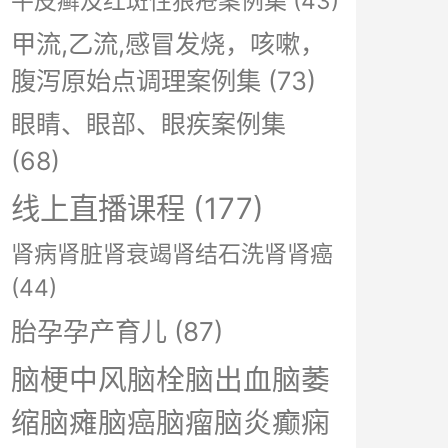
牛皮癣及红斑性狼疮案例集
(43)
甲流,乙流,感冒发烧，咳嗽，
腹泻原始点调理案例集
(73)
眼睛、眼部、眼疾案例集
(68)
线上直播课程
(177)
肾病肾脏肾衰竭肾结石洗肾肾癌
(44)
胎孕孕产育儿
(87)
脑梗中风脑栓脑出血脑萎
缩脑瘫脑癌脑瘤脑炎癫痫