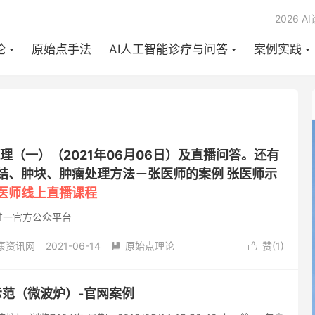
2026 A
论
原始点手法
AI人工智能诊疗与问答
案例实践
病处理（一）（2021年06月06日）及直播问答。还有
硬结、肿块、肿瘤处理方法－张医师的案例 张医师示
医师线上直播课程
唯一官方公众平台
康资讯网
2021-06-14
原始点理论
赞(
1
)


姜粉
重病处理
阅读(744)
去评论
作示范（微波炉）-官网案例