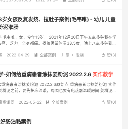
 8月13日，因为用棉花粘姜粉塞在鼻内感觉很不舒服，堵塞得更


温姜水清洗鼻子后再喷姜粉；同时用手搓鼻子，再用姜包温敷，一
姜粉
息肉
阅读(685)
去评论
泥灌鼻子。 使用工具： 针筒 灌肠管 姜包 姜粉 姜水 姜泥灌鼻子
失。右边鼻孔完全通畅，没有堵塞感了。 感恩原始点，感恩义工老
13岁女孩反复发烧、拉肚子案例(毛韦唯) - 幼儿 儿童
tp://cch-foundation.org/ 原始点简体...
姜粉泥灌肠
毛韦唯，女，今年13岁。 2021年12月20日下午五点多钟我在学
痛、乏力，全身都痛。找校医量体温38.5度，晩上八点多钟到医
生说是上呼吸道感染，小儿感冒，发热，当时医生开了退烧药和感
痛
2022-04-29
全部案例
儿童
发烧
赞(
3
)
烧了。 21号上午体温正常，但晚上六点钟量体温又是37.1度低


晚上用一克姜粉冲开水喝，睡觉用红豆帽和盐包温敷。 22号早上
的应用， 姜粉泥，姜粉
姜粉泥
拉肚子
灌肠
发烧。 23号肚子痛拉肚子，一天拉4-5次，头晕，骨头疼，全身乏
。 23号早上十点钟妈妈带我来到佛山愿天下无痛【原“佛山原始
教学-如何给重病患者涂抹姜粉泥 2022.2.6
实作教学
点调理过程 1、按推。按推身体的原始点位置，按推后...
给重病患者涂抹姜粉泥 2022.2.6原始点 重病患者涂抹姜粉泥 实作
姜粉泥之前，要先把床温暖，周围也要有电热器温暖房间 姜粉泥最
烫也不可太凉，保持姜粉泥温温热热的，不要太干，太干不好涂抹
康资讯网
2022-05-22
全部案例
赞(
0
)
舒服，也不能太稀，太稀会有水水的感觉，患者没有贴服感也不太


涂抹动作一定要柔和贴服，但也要稍稍有点力道） 抹干爽后可以用
姜粉
姜粉泥
重病患者
阅读(556)
去评论
温热 每个人的感受不一样，有些患者只搓一遍就觉得热，有些要搓
，不过我们都要以患者能接受舒服最重要。 张医师补充说明： 好
肠治好肠沾黏案例
再次做传到基金会 我觉得这个影片我说也...