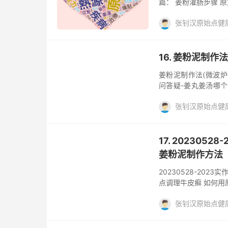
篇： 姜粉灌肠步骤 
张钊汉原始点健
姜的应用，姜粉
姜
16. 姜粉泥制作法
姜粉泥制作法(微波炉).m
问答疑-姜丸姜汤哪个
炉).mp4
张钊汉原始点健
姜的应用，姜粉
姜
17. 20230
姜粉泥制作方法
20230528-20
点调理牛皮癣 如何用
(参考重病处理篇 3
张钊汉原始点健
寒热表 5.熟读原始点
师线上课程 我们今天
姜汤
姜的应用，姜
癣的患者在询问 也有
评论(1)