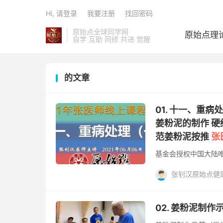
Hi, 请登录
我要注册
找回密码
原始点全球同学网
原始点理
自学 互助 同修 共进 觉醒
的文章
01. 十一、重
姜粉泥的制作 
范姜粉泥按推
张
基金会授权中国大陆
张钊汉原始点健
姜的应用， 姜粉泥，
02. 姜粉泥制