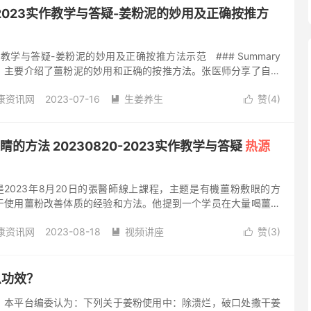
 好老师请您开始 今天最主要是要把热源应用在皮肤上的 一些原
716-2023实作教学与答疑-姜粉泥的妙用及正确按推方
来 让大家在第一线操作的人 以...
3实作教学与答疑-姜粉泥的妙用及正确按推方法示范 ### Summary
，主要介绍了薑粉泥的妙用和正确的按推方法。张医师分享了自己
验，坚持使用后皮肤变得光滑，去除了贅肉、老年斑和皱纹。建议
康资讯网
2023-07-16
生姜养生
赞(
4
)
保养。在视频中，还提到了薑粉泥的使用注意事项和自己的使用习


ts - 张医师分享了薑粉泥的妙用，包括使皮肤变得光滑、减少贅肉、老年
粉泥
美容
肉瘤
黑斑
黑痣
阅读(627)
评论(1)
到按推薑粉泥时需要稍微用力，特别是对于硬结腫块，要大力按摩。
用薑粉泥，至少需要十五分钟，包括眼眶周围和眼瞼。 - 不洗掉薑粉
眼睛的方法 20230820-2023实作教学与答疑
热源
可以用于皮肤和食用，整晚都保持...
是2023年8月20日的張醫師線上課程，主题是有機薑粉敷眼的方
于使用薑粉改善体质的经验和方法。他提到一个学员在大量喝薑粉
，甚至肿瘤有所缩小。張醫師强调一口气喝完薑粉泥可以减少辣
康资讯网
2023-08-18
视频讲座
赞(
3
)
喝法。他还讨论了眼部和鼻部使用薑粉的效果。張醫師认为坚持喝


倡先改善自己的健康，然后再服务他人。 ### 要点 - 💡 张医
粉
白内障
眼睛
飞蚊症
阅读(1447)
评论(4)
机薑粉敷眼方法，探讨了使用薑粉改善健康的经验和方法。 - 💡
稀一些的方法，强调一口气喝完可以减少辣感。 - 💡 张医师分享
么功效？
健康的案例，...
。本平台编委认为：下列关于姜粉使用中：除溃烂，破口处撒干姜