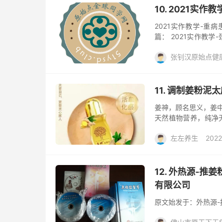
10. 2021实
2021实作教学-重病患者
篇： 2021实作教学
发于：2021实作教
张钊汉原始点健
姜粉
阅读(415)
去
11. 调制姜粉
姜神，顾名思义，姜中
天然植物营养，纯净
阳光从心中升起 小金
左左养生
2022
祛风除湿、排毒排寒、
一抹，给你爱的补给
提取物
活血化瘀
现——身体暖了、症
处之： “姜神”产品
12. 外热源-推
要作用：活血化瘀，散
有限公司
原文始发于：外热源-推