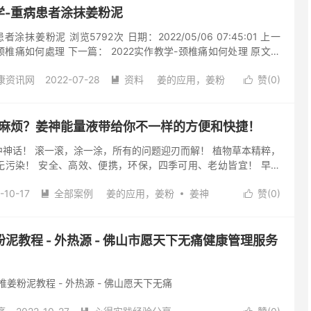
作教学-重病患者涂抹姜粉泥
涂抹姜粉泥 浏览5792次 日期：2022/05/06 07:45:01 上一
-颈椎痛如何處理 下一篇： 2022实作教学-颈椎痛如何处理 原文始
学-重病患者涂抹姜粉泥
康资讯网
2022-07-28
资料
姜的应用，姜粉
赞(
0
)


评论
泥太麻烦？姜神能量液带给你不一样的方便和快捷！
神话！ 滚一滚，涂一涂，所有的问题迎刃而解！ 植物草本精粹，
无污染！ 安全、高效、便携，环保，四季可用、老幼皆宜！ 早安
瓶，大功效。 1、有效促进气血循环、疏经活络、活血化瘀； 2、
-10-17
全部案例
姜的应用，姜粉
姜神
赞(
0
)
提高自身免疫力； 3、改善身体各种症状，适宜各种人群。 一滚


！哪里不适抹哪里！每天坚持三到五次，坚持一段时间后，你会发
阅读(560)
去评论
状轻了、人也精神了！小小一瓶姜神，让你面对以各种问题能坦然
主要成分： 姜根提取物 主要作用：发散，止呕，止咳 红花提取物 主
姜粉泥教程 - 外热源 - 佛山市愿天下无痛健康管理服务
瘀止痛，用于经闭，痛经，恶露不行，癥瘕...
姜粉泥教程 - 外热源 - 佛山愿天下无痛