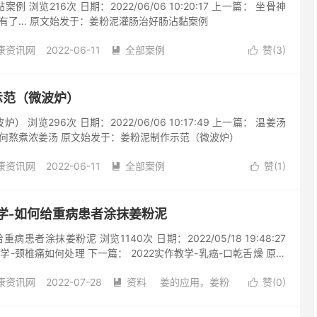
 浏览216次 日期：2022/06/06 10:20:17 上一篇： 坐骨神
有了... 原文始发于：姜粉泥灌肠治好肠沾黏案例
康资讯网
2022-06-11
全部案例
赞(
3
)


姜粉
姜粉
案例
治好肠
阅读(408)
去评论
作示范（微波炉）
 浏览296次 日期：2022/06/06 10:17:49 上一篇： 温姜汤
如何熬煮浓姜汤 原文始发于：姜粉泥制作示范（微波炉）
康资讯网
2022-06-11
全部案例
赞(
1
)


姜粉
姜粉
微波炉
示范
阅读(443)
去评论
作教学-如何给重病患者涂抹姜粉泥
病患者涂抹姜粉泥 浏览1140次 日期：2022/05/18 19:48:27
教学-颈椎痛如何处理 下一篇： 2022实作教学-乳癌-口乾舌燥 原文
教学-如何给重病患者涂抹姜粉泥
康资讯网
2022-07-28
资料
姜的应用，姜粉
赞(
0
)


评论