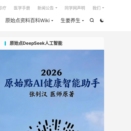

I诊疗
医学手册
新闻公告
同学网声明
我们
原始点资料百科Wiki
生姜养生


原始点DeepSeek人工智能