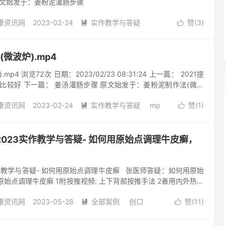
原文始发于：姜粉泥灌肠步骤
康资讯网
2023-02-24
实作教学与答疑
赞(
3
)


粉
步骤
灌肠
阅读(531)
去评论
(微波炉).mp4
p4 浏览72次 日期：2023/02/23 08:31:24 上一篇： 2021提
比较好 下一篇： 姜汤灌肠步骤 原文始发于：姜粉泥制作法(微波
康资讯网
2023-02-24
实作教学与答疑
mp
赞(
1
)


粉
微波炉
阅读(489)
去评论
528-2023实作教学与答疑- 如何用原始点调理牛皮癣，
23实作教学与答疑- 如何用原始点调理牛皮癣 张医师答疑：如何用原始
原始点调理牛皮癣 1附按推视频: 上下背部按推手法 2善用内外热源
适当运动 充分休息 良好心态 4、注重温热饮食戒寒凉食物(参考蔬食
康资讯网
2023-05-28
全部案例
创口
赞(
11
)
理论 全球爱好原始点的家人们大家好 今天是2023年5月28号 张医


的主题是张医师答疑 有关如何用原始点调理牛皮癣 现在很多牛皮
粉
姜粉泥
清创
牛皮癣
皮肤病
阅读(919)
许多皮肤病 请老师把皮肤病现在最新的调理的方法 讲述一下 接着