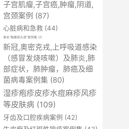
子宫肌瘤,子宫癌,肿瘤,阴道,
宫颈案例
(87)
心脏病和急救
(44)
患处“胸腹部头部”案例集
(2)
新冠,奥密克戎,上呼吸道感染
（感冒发烧咳嗽）及肺炎,肺
部症状，肺肿瘤，肺癌及细
菌病毒案例集
(80)
湿疹疱疹皮疹水痘麻疹风疹
等皮肤病
(109)
牙齿及口腔疾病案例
(42)