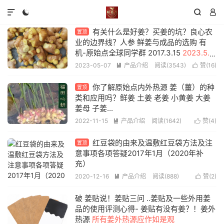
产品介绍




有关什么是好姜？买姜的坑？良心农
置顶
业的边界线？人参 鲜姜与成品的选购 有
机-原始点全球同学群 2017.3.15
2023.5.6
补充内容
2023-05-07
产品介绍
阅读(3543)
赞(
16
)


你了解原始点内外热源 姜（薑）的种
置顶
类和应用吗？鲜姜 土姜 老姜 小黄姜 大姜
姜母 子姜...
2022-11-15
产品介绍
阅读(1642)
赞(
4
)


红豆袋的由来及温敷红豆袋方法及注
置顶
意事项各项答疑2017年1月（2020年补
充）
2020-12-16
产品介绍
阅读(888)
赞(
2
)


破 姜贴说！姜贴三问 ..姜贴及一些外用姜
品的使用评测心得- 姜贴有没有姜？！姜外
热源
所有姜外热源应作如是观