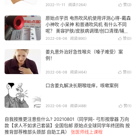
2022-11-11
阅读(1264)
赞(
2
)

原始点学员 电热吹风机使用评测心得-戴森
小神吹 小呆神 和普通吹风机 有什么不同
呢？ 美容护肤/皮肤病调理/创口清理/辅助
按推/加强外用渗透
如何选一把好的电吹
2022-08-06
阅读(890)
赞(
0
)

风？
姜丸意外治好急性喉炎（嗓子难受）案
例！
2022-06-08
阅读(464)
赞(
0
)

口含姜丸解决长期喉咙痒，咳嗽案例
2022-06-08
阅读(488)
赞(
1
)

自我按推更注意些什么? 20210801（同学网- 弓形按摩器 万向
款【求人不如求己套装】全国包邮 原始点全球同学年终团购 按
推背部荐椎部头颈部 自助工具）
张医师线上课程