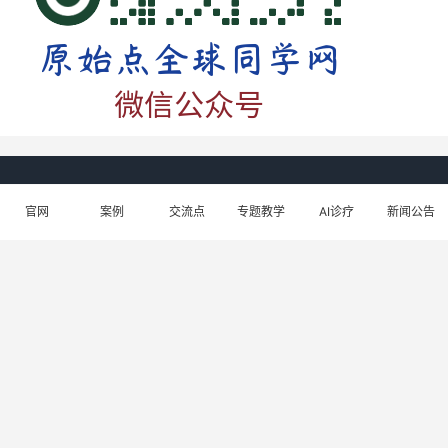
原始点医学目标
官网
案例
交流点
专题教学
AI诊疗
新闻公告
解决众生所有生老病死的痛苦 只要众生的痛苦一天未能消除 我们的
努力就一天不会停歇
生姜养生网
张钊汉原始点健康资讯网


© 2013-2026
原始点全球同学网
建国君民 治病救人 教学为先
www.51ysd.club
邮箱：web@51ysd.club
除非另有声明，本网站内容采用CC BY-SA 3.0授权。