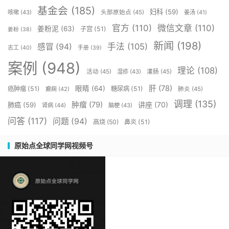
基金会
(185)
妇科
(59)
咳嗽
(43)
头部原始点
(45)
姜汤
(41)
官方
(110)
微信文章
(110)
姜粉泥
(63)
子宫
(51)
姜粉
(38)
新闻
(198)
手法
(105)
感冒
(94)
志工
(40)
手册
(39)
案例
(948)
理论
(108)
活动
(45)
湿疹
(43)
灌肠
(45)
肝
(78)
眼睛
(64)
癌肿瘤
(51)
糖尿病
(51)
癫痫
(42)
肺炎
(45)
调理
(135)
肿瘤
(79)
讲座
(70)
肺癌
(59)
肾病
(44)
脑梗
(43)
问答
(117)
问题
(94)
高烧
(50)
鼻炎
(51)
原始点全球同学网视频号