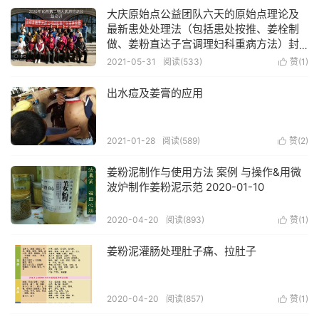
大庆原始点公益团队六天的原始点理论及
最新患处处理法（包括患处按推、姜栓制
做、姜粉直达子宫调理妇科重病方法）封
闭式养生交流-2020年10月第二期原始点公
2021-05-31
阅读(533)
赞(
1
)

益封闭六天培训班圆满结束！！
出水痘及姜膏的应用
2021-01-28
阅读(589)
赞(
2
)

姜粉泥制作与使用方法 案例 与操作&用微
波炉制作姜粉泥示范 2020-01-10
2020-04-20
阅读(893)
赞(
1
)

姜粉泥灌肠处理肚子痛、拉肚子
2020-04-20
阅读(857)
赞(
1
)
