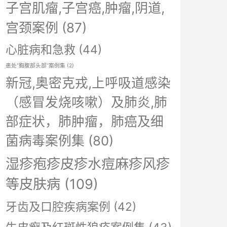
子宫肌瘤,子宫癌,肿瘤,阴道,
宫颈案例
(87)
心脏病和急救
(44)
患处“胸腹部头部”案例集
(2)
新冠,奥密克戎,上呼吸道感染
（感冒发烧咳嗽）及肺炎,肺
部症状，肺肿瘤，肺癌及细
菌病毒案例集
(80)
湿疹疱疹皮疹水痘麻疹风疹
等皮肤病
(109)
牙齿及口腔疾病案例
(42)