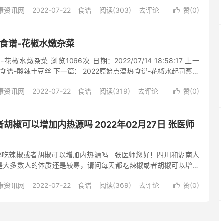
热食谱-花椒水起司蒸五谷米饭
康资讯网
2022-07-22
食谱
阅读(303)
去评论
赞(
0
)

热食谱-花椒水燉杂菜
椒水燉杂菜 浏览1066次 日期：2022/07/14 18:58:17 上一
热食谱-酸辣土豆丝 下一篇： 2022原始点温热食谱-花椒水起司蒸五
2022原始点温热食谱-花椒水燉杂菜
康资讯网
2022-07-22
食谱
阅读(319)
去评论
赞(
0
)

胡椒可以增加内热源吗 2022年02月27日 张医师
天都吃辣椒或者胡椒可以增加内热源吗 张医师您好！四川和湖南人
是大多数人的体质还是较寒，请问每天都吃辣椒或者胡椒可以增加
02月27日 张医师线上课程答疑 提问5 答：寒有时是吃了其它寒凉，
康资讯网
2022-07-22
食谱
阅读(369)
去评论
赞(
0
)
 吃温热食物肯定对身体有帮助。家庭食材多加温热性 姜 辣椒 胡

 吃辣 我认为 对一般人都会有帮助 那他 为什么很多人体质还是寒 因
一般都是体伤跟热能不足吗 那为什么吃辣椒还会寒呢 我想他不止
人 不可能都只有吃辣椒 也有可能吃一些寒凉 那体质会变寒 也不一