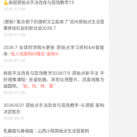
💪肩部原始点手法改良与现场教学7.5
2026-07-09
(更新)“差点倒下的旗帜又立起来了”沧州原始点生活营
黄骅张红岩的新访谈2026.7
2026-07-08
2026.7 全球同学网AI更新 原始点学习资料&AI智能
体-
找人找案例问理论 请用AI
2026-07-08
肩部手法改良与现场教学2026/7/5 原始点新手法 手
肘按推课程- 坐姿贴腋、弃肘尖用整片、改直线推为
画圆转。
“贴、勾、转、靠”
2026-07-06
2026/6/21 原始点手法改良与现场教学-头颈部 架构
决定胜负
2026-06-21
乳腺癌与鼻咽癌｜山西小院原始点生活营案例