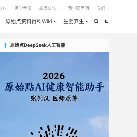

I诊疗
医学手册
新闻公告
同学网声明
我们
原始点资料百科Wiki
生姜养生


原始点DeepSeek人工智能