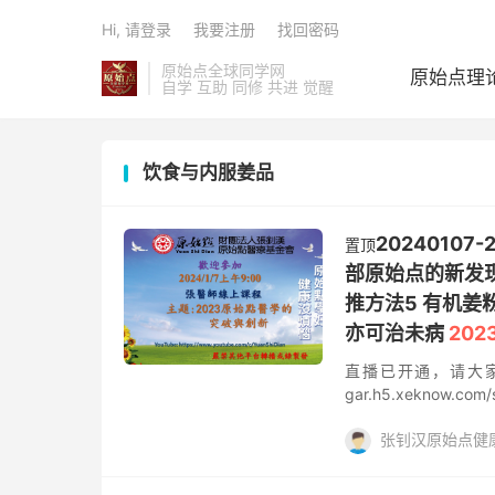
Hi, 请登录
我要注册
找回密码
原始点全球同学网
原始点理
自学 互助 同修 共进 觉醒
饮食与内服姜品
2024010
置顶
部原始点的新发现
推方法5 有机姜
亦可治未病
20
直播已开通，请大家进入小
gar.h5.xekno
foundation.co
张钊汉原始点健
汉医师的持续研究和
始点的新发现：荐椎
头部原始点
姜粉泥
胯骨上沿至侧面的一