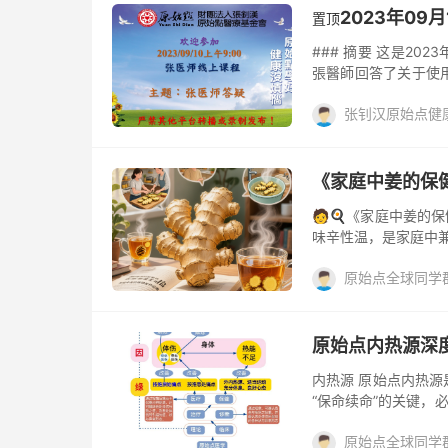
题。 头部原始点按
2023年09
置顶
不能握实拳，保持手
### 摘要 这是2
舒适无...
張醫師回答了关于使
强调了按推原始點的
张钊汉原始点健
和其他部位使用薑粉泥
薑粉泥时，按推原始點
外痔
姜汤
姜的
粉泥不会对身体造成副
阴道
阅读(1147)
评
眼症患者特别有效，
《家庭中姜的保健医
状。 - 💡 喝薑粉泥
🧑🍳《家庭中姜的
味辛性温，是家庭中兼
的“内外热源”，能
原始点全球同学群Q
就来把这块“宝藏”挖
用法与威力。在行动前
去评论
房常客，可用于熬汤、
也”，作用迅猛如荡涤，
原始点内热源深度
内热源 原始点内热
“保命续命”的关键，
方法。在生活营中，
原始点全球同学群Q
内热源使用，并将其