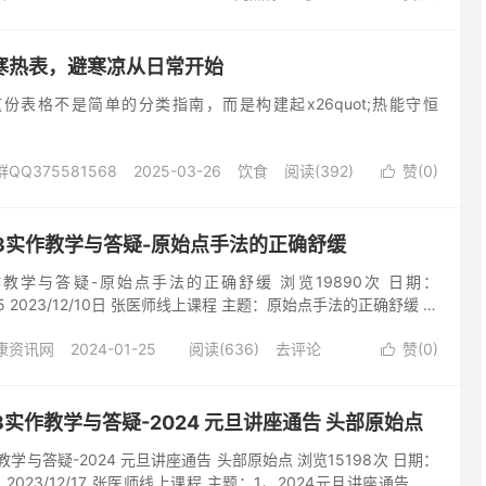
且病情得以改善为准。 一、 内热源的定义与核心作用 * 定义：
阅读(101)
去评论
姜汤、姜粉、姜粉泥、参汤等温热性药食，通过口服、灌肠等方式
作用：利用其温热药性，从根本（因）上改善身体的热能不足，增强
寒热表，避寒凉从日常开始
作，加速修复体伤，从而达到自愈疾病及保健...
份表格不是简单的分类指南，而是构建起x26quot;热能守恒
Q375581568
2025-03-26
饮食
阅读(392)
赞(
0
)

2023实作教学与答疑-原始点手法的正确舒缓
23实作教学与答疑-原始点手法的正确舒缓 浏览19890次 日期：
:45:05 2023/12/10日 张医师线上课程 主题：原始点手法的正确舒缓 舒
泥它的涂法，其实跟我们的舒缓，其实是有关的；那两个结合； 比
康资讯网
2024-01-25
阅读(636)
去评论
赞(
0
)
就是遇到一个肚子很大的；那个大肠癌的，那个很严重；我的看法

家属赶快学； 像这个患者，他的舒缓就很重要； 你如果照，一般
然后他整个肚子都已经撑的大大的，很涨； 所以，他稍微有一些力
受的； 那这个舒缓，就是平常要练习； 所以我才说，那没有教大
2023实作教学与答疑-2024 元旦讲座通告 头部原始点
那到底要轻、要重？ 实际上，在舒缓的过程中； 事...
3实作教学与答疑-2024 元旦讲座通告 头部原始点 浏览15198次 日期：
:20:31 2023/12/17 张医师线上课程 主题：1、2024元旦讲座通告