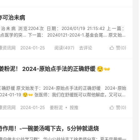
己也亲自用，效果比其他的姜大4倍。👍 你用其他的姜不一定有
了之后再来，姜有各种用法，比如说有姜汤、姜粉、姜粉泥。如果
温热热，你要做的就是温热的吃。😊 好，那你想想看，姜丸你会
法亦可治未病
姜丸就不是好。🤔 那我们再进一...
未病 浏览2204次 日期：2024/01/19 21:15:42 上一篇：
始点医学的突... 下一篇： 20240121-2024-1.基金会尾... 原文始发
亦可治未病
康资讯网
2024-01-25
阅读(497)
去评论
赞(
0
)

粉泥！ 2024-原始点手法的正确舒缓 😌👐
正确舒缓 原文始发于：2024-原始点手法的正确舒缓 2024-原始
024-01-19 😌👐 张医师：我们在舒缓既可以帮他解症，又可以让
就是我说的，我们原始点的绝招了。🌟 为什么很多重病呢？那西
康资讯网
2024-01-25
姜粉泥
按推
赞(
0
)
们这里，就涂姜粉泥啊，配合这样哎，竟然当下就感受到，就改善

之后，他来啊，这里还有一个技巧，就是要靠身体压下去，有一点身
阅读(523)
去评论
大，然后再推。这样就可以舒缓到身子。💪 屁股，他V字型，那
要有一点技巧，他力量也是一样按，然后就放松呢，按，他没有
奇作用！-一碗姜汤喝下去，5分钟就退烧
然...
康自做主公益学习群” 华山公益站志工徐老师分享：夏天尽量喝一