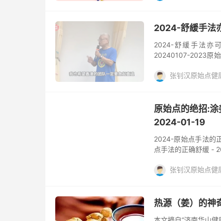
秘鲁的有机姜，我自
阅读(489)
去评论
效。好，第一个确定
以内热源来讲，重点温
2024-舒緩手
煮来吃吗？不会，那这样
2024-舒緩手法亦可治
20240107-2023原
于：2024-舒緩手法
张钊汉原始点健
原始点的绝招:涂姜
2024-01-19
2024-原始点手法的
点手法的正确舒缓 - 2
热源渗透进去。所以这
张钊汉原始点健
医也没办法，来到我
啊。👍 这样顶进去
臀部原始点
舒缓
体往下沉，这样力量就
舒缓，这里我说真的
热源（姜）的神
推，他只有按，然后按，
本文摘自“济南华山健