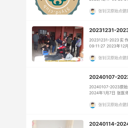
2.颈部原始点按推新
张钊汉原始点健
备； 这次，感谢香
的活动； 从2020
家面对面的交流； 
他最新的理论、实作
20231231-
2024年元旦的香港讲
20231231-202
09:11:27 202
师：身体随着体伤及
张钊汉原始点健
是疾病，或它是衰老
有，就是属衰老； 那
体出现症状或体内检
分为三种： 张医师
20240107-
损，那这个都是属疾病
20240107-2023原
2024年1月7日 张
跟，所有志工及原始点
张钊汉原始点健
始点医学的突破与创
点，跟过去的臀部原
形，还有荐椎； 最重
一段是由荐椎来管； 
20240114-