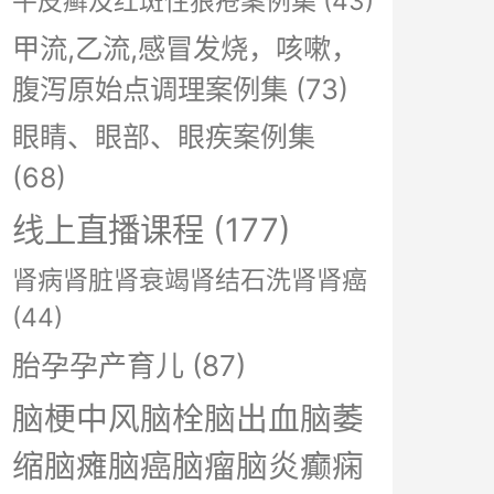
牛皮癣及红斑性狼疮案例集
(43)
甲流,乙流,感冒发烧，咳嗽，
腹泻原始点调理案例集
(73)
眼睛、眼部、眼疾案例集
(68)
线上直播课程
(177)
肾病肾脏肾衰竭肾结石洗肾肾癌
(44)
胎孕孕产育儿
(87)
脑梗中风脑栓脑出血脑萎
缩脑瘫脑癌脑瘤脑炎癫痫