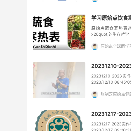
吸收、感觉温暖舒服，
姜
姜粉泥
重症
原始点内热源主要指
进入体内。 * 核心
学习原始点饮食
体力，推动组织器官运
原始点蔬食寒热表这
x26quot;的生存哲学
原始点全球同学群Q
去评论
20231210-
20231210-20
2023/12/10 08
缓指导 张医师：姜粉
张钊汉原始点健
如，我最后一次来，
是不大乐观，然后让他
这样涂，它进不去；
度进入，但又是他能承
20231217-
家，可能也没有经验，
20231217-202
2023/12/17 09