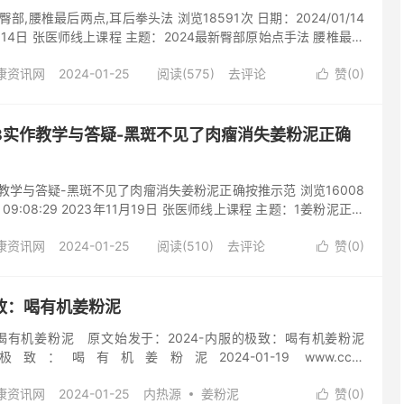
这几年已经很少用到荐椎了； 那这一次来美国，程经理...
最新臀部,腰椎最后两点,耳后拳头法 浏览18591次 日期：2024/01/14
4年 1月14日 张医师线上课程 主题：2024最新臀部原始点手法 腰椎最后
头法示范 张医师： 我们现在来介绍臀部原始点 臀部原始点现在有
康资讯网
2024-01-25
阅读(575)
去评论
赞(
0
)
还有下臀部原始点 那上臀部原始点的位置就是在胯骨上沿，第一

，再按； 好，到这里的时候，脚要伸直，然后再继续按； 然后每
前的腰椎；这里最后一点，以前是最后一点的终点站； 那同侧也是
里，一点、两点、三点； 这样一路按，碰到腰椎，为上臀部原始点
2023实作教学与答疑-黑斑不见了肉瘤消失姜粉泥正确
部原始点， 也是从侧面，这里胯骨下沿，这里...
23实作教学与答疑-黑斑不见了肉瘤消失姜粉泥正确按推示范 浏览16008
19 09:08:29 2023年11月19日 张医师线上课程 主题：1姜粉泥正确
泥按推案例 张医师：我们今天要放的影片是姜粉泥正确按推方法示
康资讯网
2024-01-25
阅读(510)
去评论
赞(
0
)
理更新姜粉泥正确按推方法示范 Luna :张医师今天要为我们示范，姜

 这个浓度大概是这样，那我们今天这个示范就请志工（）， 张医
下； 然后在涂之前，你看他体力还不错； 所以像他这种局部，如
轻重症就好了； 这样轻重症是以按推为主，但是因为他面积也很
极致：喝有机姜粉泥
； 那怎么样让热源进入，让他能吸收？ 我认为...
：喝有机姜粉泥 原文始发于：2024-内服的极致：喝有机姜粉泥
致：喝有机姜粉泥2024-01-19 www.cch-
question/ysnfjp/976.html 內服的極致：喝有機薑粉泥 😌🌿 张医
康资讯网
2024-01-25
内热源
姜粉泥
赞(
0
)
做到极致，就是姜。🔥 第一个，新品质，我在台湾以前用过很多
