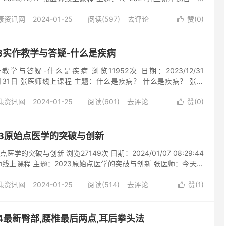
方法 Luna ：2024年元旦在香港的讲座，已经紧锣密鼓的在筹
康资讯网
2024-01-25
阅读(597)
去评论
赞(
0
)
港团体全力以赴，很周密的规划，以求尽善尽美，圆满完成这次讲座

年开始，张医师在澳门演讲之后，因为受到疫情的影响，中断了和大
虽然如此，我们这几年，也开启了线上的课程；透过直播，张医师把
，还有学员的提问，都在线上给大家详细的解说和答疑； 这次，
2023实作教学与答疑-什么是疾病
座，我们的主题是原始点...
3实作教学与答疑-什么是疾病 浏览11952次 日期：2023/12/31
3年12月31日 张医师线上课程 主题：什么是疾病？ 什么是疾病？ 张医
热能不足的影响，不是走向疾病，就是走向衰老； 那如何来决定它
康资讯网
2024-01-25
阅读(601)
去评论
赞(
0
)
呢？ 就是看他身体有没有症状； 如果有，那就是疾病； 如果没

接下来，我们这一段很明显，就是一定有症状； PPT：疾病是指身
查出组织受损。原始点将症状分为症与状，并将可感可见的症再细
：那所以我们说，身体出现症状，或是用仪器检查出体内有组织受
2023原始点医学的突破与创新
； 这里的疾病，简单讲就是有没有症状； 那原始点跟中医，...
始点医学的突破与创新 浏览27149次 日期：2024/01/07 08:29:44
医师线上课程 主题：2023原始点医学的突破与创新 张医师：今天要
的爱好者来分享，2023年原始点的突破与创新。 主题：2023原
康资讯网
2024-01-25
阅读(514)
去评论
赞(
1
)
新 臀部原始点的新发现 及按推示范 那我们现在来介绍臀部原始

始点有一些变化； 第一个就是，早期我们的臀部原始点就是V字
要的是出现在荐椎出问题； 因为，荐椎本来是管臀部中间以下的这
那发现上面这里也很多人痛，荐椎解决不了； 而且荐椎对这里的效
2024最新臀部,腰椎最后两点,耳后拳头法