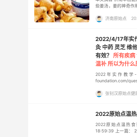
些姜汤，姜的神奇作
反复，打针吃药都不
济南原始点
20
个姐姐我们每天上午
觉得很热，有一天我
热能都被身体吸收了
为百病都是因寒起的
2022/4/17
应，要让自己去适应好
灸 中药 灵芝 维
有效？
所有疾病
温补 所以为什么
2022年实作教学-舌癌
foundation.com
择西医手术跟化疗，开始
张钊汉原始点健
他命 蛋白粉 蜂胶，
能够让他立刻解症，也
生机
维生素
舌
做后 嘱咐停掉所有水
个帽子。 枕骨下沿和
2022原始点温
温敷。 因为他一接触原
2022原始点温热食谱
18:59:39 上一篇