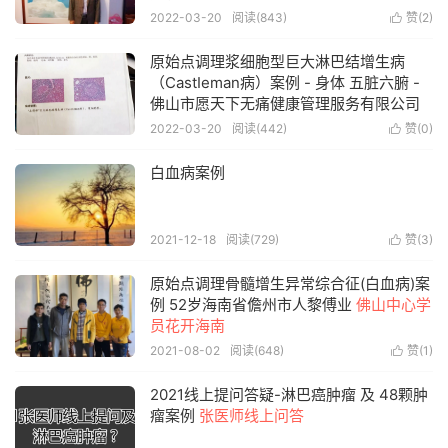
2022-03-20
阅读(843)
赞(
2
)

原始点调理浆细胞型巨大淋巴结增生病
（CastIeman病）案例 - 身体 五脏六腑 -
佛山市愿天下无痛健康管理服务有限公司
2022-03-20
阅读(442)
赞(
0
)

白血病案例
2021-12-18
阅读(729)
赞(
3
)

原始点调理骨髓增生异常综合征(白血病)案
例 52岁海南省儋州市人黎傅业
佛山中心学
员花开海南
2021-08-02
阅读(648)
赞(
1
)

2021线上提问答疑-淋巴癌肿瘤 及 48颗肿
瘤案例
张医师线上问答