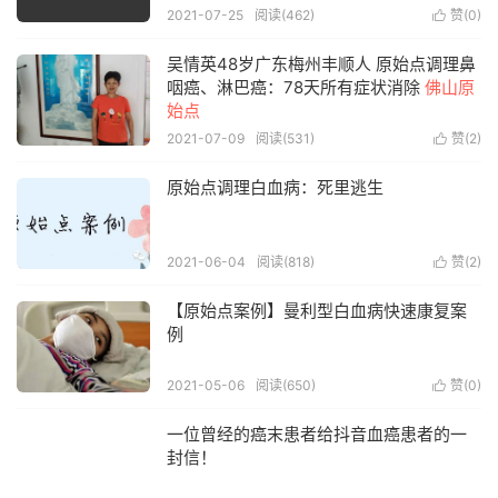
2021-07-25
阅读(462)
赞(
0
)

吴情英48岁广东梅州丰顺人 原始点调理鼻
咽癌、淋巴癌：78天所有症状消除
佛山原
始点
2021-07-09
阅读(531)
赞(
2
)

原始点调理白血病：死里逃生
2021-06-04
阅读(818)
赞(
2
)

【原始点案例】曼利型白血病快速康复案
例
2021-05-06
阅读(650)
赞(
0
)

一位曾经的癌末患者给抖音血癌患者的一
封信！