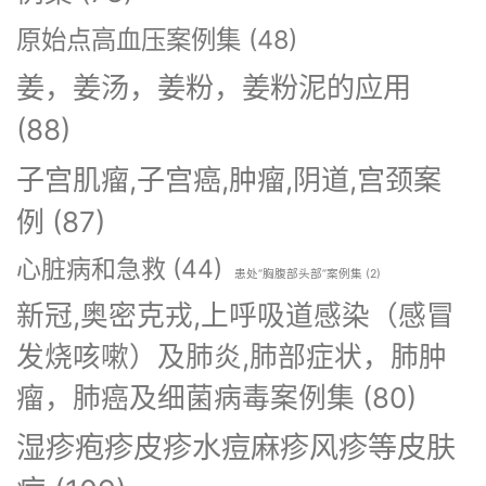
原始点高血压案例集
(48)
姜，姜汤，姜粉，姜粉泥的应用
(88)
子宫肌瘤,子宫癌,肿瘤,阴道,宫颈案
例
(87)
心脏病和急救
(44)
患处“胸腹部头部”案例集
(2)
新冠,奥密克戎,上呼吸道感染（感冒
发烧咳嗽）及肺炎,肺部症状，肺肿
瘤，肺癌及细菌病毒案例集
(80)
湿疹疱疹皮疹水痘麻疹风疹等皮肤