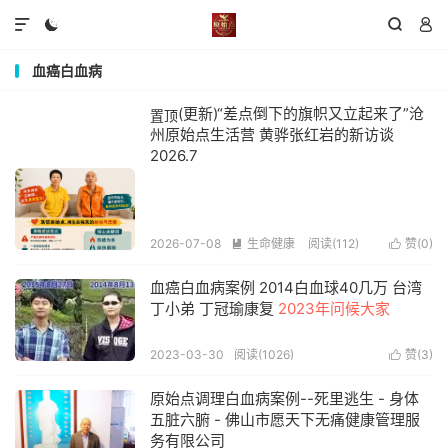




血癌白血病
(更新)“差点倒下的旗帜又立起来了”沧
置顶
州原始点生活营 黄骅张红岩的新访谈
2026.7
2026-07-08
生命健康
阅读(112)
赞(
0
)


血癌白血病案例 2014白血球40几万 台湾
丁小弟 丁冠瑜康复
2023年问候大家
2023-03-30
阅读(1026)
赞(
3
)

原始点调理白血病案例--死里逃生 - 身体
五脏六腑 - 佛山市愿天下无痛健康管理服
务有限公司