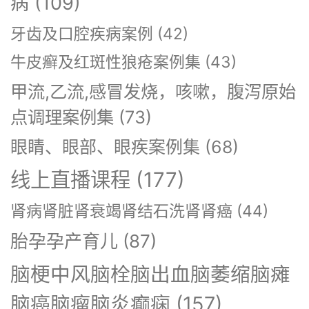
病
(109)
牙齿及口腔疾病案例
(42)
牛皮癣及红斑性狼疮案例集
(43)
甲流,乙流,感冒发烧，咳嗽，腹泻原始
点调理案例集
(73)
眼睛、眼部、眼疾案例集
(68)
线上直播课程
(177)
肾病肾脏肾衰竭肾结石洗肾肾癌
(44)
胎孕孕产育儿
(87)
脑梗中风脑栓脑出血脑萎缩脑瘫
脑癌脑瘤脑炎癫痫
(157)