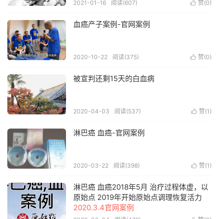
2021-01-16
阅读(607)
赞(
0
)

血癌产子案例-官网案例
2020-10-22
阅读(375)
赞(
0
)

被宣判还剩15天的白血病
2020-04-03
阅读(537)
赞(
1
)

淋巴癌 血癌-官网案例
2020-03-22
阅读(398)
赞(
1
)

淋巴癌 血癌2018年5月 治疗过程体虚，以
原始点 2019年开始原始点调理恢复活力
2020.3.4官网案例