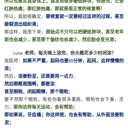
所以也是从我身体上，我发现很多硬结肿块，你按完，它会
红肿热痛；那红肿热痛，那就是很正常的修复啊！
所以，我就很确定，
要修复就一定要经过这样的过程，甚至
破裂流出组织液；
那这样，我用下来；
原始点不只可以把硬结肿块，甚至老年
斑也会减少，甚至那个皱纹也会减少，然后脸会变光滑；
老师，每天晚上涂完，你大概花多少时间涂？
Luna:
张医师：
如果不严重，起码也要
分钟，起码，这样慢慢的
15
涂；
然后，
涂姜粉泥，还是要用一点力
；
然后眼眶周围啊，都要涂
；
甚至眼睑，闭起眼睛，那个眼睑
；
要不然那个眼睑，有些你看很多重病，眼睑也会下垂，无
力；
那你这样每天运动，会有帮助；
那如果说，牙齿痛；你这样按，也会有帮助，从外面涂姜粉
泥；