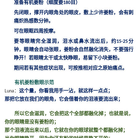
准备有机姜粉（细度要
目）
180
先闭眼，撑开内眼角处的眼皮，敷上少许姜粉，会有刺
痛炽热感数分钟。
可在眼眶四周按摩。
要等眼睛完全湿润，泪水或鼻水流出后，约
分
15-25
钟，眼睛会自动张眼，姜粉会自然融化消失，不要强行
睁开！若眼睛太干或太快睁眼，易留下小块姜粉。
期间若有其他症状出现，可按推相对应之原始痛点。
有机姜粉敷眼示范
：
这个量，你看我用手一沾，就这样一点点；
Luna
那把它放在我们的眼角，它会借着你的泪液要流出来；
所以它会滋润，它会把这个全部都融化掉；也就是说，
你的眼睛是没有姜粉的；
那个泪液流出来以后，它就在你的眼球就整个都融化掉；