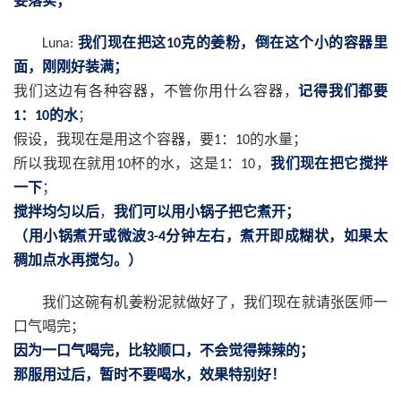
要落实；
我们现在把这
克的姜粉，倒在这个小的容器里
Luna:
10
面，刚刚好装满；
我们这边有各种容器，不管你用什么容器，
记得我们都要
：
的水
；
1
10
假设，我现在是用这个容器，要
：
的水量；
1
10
所以我现在就用
杯的水，这是
：
，
我们现在把它搅拌
10
1
10
一下
；
搅拌均匀以后
，
我们可以用小锅子把它煮开；
（用小锅煮开或微波
分钟左右，煮开即成糊状，如果太
3-4
稠加点水再搅匀。）
我们这碗有机姜粉泥就做好了，我们现在就请张医师一
口气喝完；
因为一口气喝完，比较顺口，不会觉得辣辣的；
那服用过后，暂时不要喝水，效果特别好！