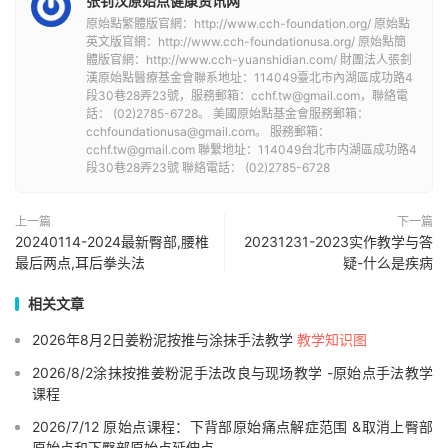
张钊汉原始点健康资讯网
原始點繁體版官網：http://www.cch-foundation.org/ 原始點
英文版官網：http://www.cch-foundationusa.org/ 原始點簡
體版官網：http://www.cch-yuanshidian.com/ 財團法人張釗
漢原始點醫療基金會聯系地址：114049臺北市內湖區成功路4
段30巷28弄23號，服務郵箱：cchf.tw@gmail.com，聯絡電
話： (02)2785-6728。 美國原始點基金會服務郵箱：
cchfoundationusa@gmail.com。 服務郵箱：
cchf.tw@gmail.com 聯繫地址：114049台北市内湖區成功路4
段30巷28弄23號 聯絡電話： (02)2785-6728
上一篇
下一篇
20240114-2024最新臀部,腰椎
20231231-2023实作教学与答
最后两点,耳后拳头法
疑-什么是疾病
相关文章
2026年8月2日姜粉泥按推与涂抹手法教学
教学知识图
2026/8/2涂抹按推姜粉泥手法改良与现场教学 -原始点手法教学
课程
2026/7/12 原始点课程：下背部原始痛点解症范围 &取消上臀部
原始点和下臀部原始点延伸点