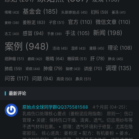
此外，U盘中还包含了大量的图片、文档和实用的应用程序
等文件，以及官网APP、更新网盘地址和微信群加入方式
基金会
(185)
妇科
(59)
咳嗽
(43)
头部原始点
(45)
姜汤
(41)
等，确保您能够随时获取最新的学习资源和社群支持。📈
官方
(110)
微信文章
(110)
姜粉泥
(63)
子宫
(51)
姜粉
(38)
朋友们，这些都是我们为您精心挑选的原始点讲座视频和文
新闻
(198)
手法
(105)
感冒
(94)
本资料，目的就是帮助您更好地理解和掌握原始点的调理方
志工
(40)
手册
(39)
法，让您的学习之路更加顺畅。🛣️
案例
(948)
理论
(108)
活动
(45)
湿疹
(43)
灌肠
(45)
最后，别忘了，所有这些宝贵的学习资料和案例，您都可以
在我们的官方网站上免费查找和学习。记得访问原始点大陆
肝
(78)
眼睛
(64)
癌肿瘤
(51)
糖尿病
(51)
癫痫
(42)
肺炎
(45)
官网和原始点全球同学网，获取更多信息和资源。🌐
调理
(135)
肿瘤
(79)
讲座
(70)
肺癌
(59)
肾病
(44)
脑梗
(43)
祝愿大家学习进步，健康快乐！下次节目再见，我是老李，
问答
(117)
问题
(94)
高烧
(50)
鼻炎
(51)
感谢您的收听和支持！🎈🎈🎈
2025年4月日，阿军，原始点全球同学网，敬上。🙌🏻🎤
最新评论
2025.3 如何原始点急用先学找案例或交流点或问题的
原始点全球同学群QQ375581568
4个月前 (04-25)：
乳癌伤口处理核心要点（姜粉泥应用指南） 原则一：伤口
方法：
管理 • 关键：保持伤口干燥、清爽、透气。切忌用纱布等
不透气材料包裹。 • 原理：透气环境利于修复，尤其在隐
★1优先上官方网站查
密部位。 核心道具：姜粉泥 • 配方：有机姜粉 + 姜水，
张钊汉原始点健康资讯网