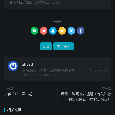
客观引起的医疗保健养生的责任。
苹果手机 需另加20元 。
分享到






U盘
学习资料
zhysd
点击链接加入群聊【全球原始点同学群】：https://jq.qq.com/?
_wv=1027&k=vkxzJD5n
上一篇
下一篇
共学培训--第一期
春季过敏高发，提醒→有关过敏
的新闻解读与原始点AI诊疗
相关文章