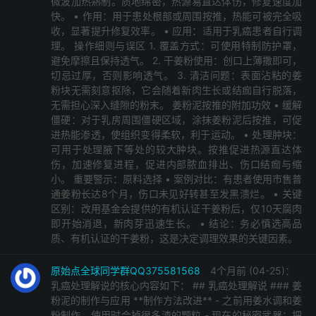
微波加热熟制。质地绵密，热源易直达体伤，修复速度加
快。 • 作用：用于患处根部或周围按推，热能可被完全吸
官网：http://www.cch-foundation.com
收，显著提升修复效率。 • 应用：适用于乳癌患者自行调
官网AI
www.51ysd.club/zhysd.org/blog/YSDAI
理。 操作细则与误区 1. 覆盖方式：可使用特制防护罩，
#小程序://腾讯元宝/hJnnEdrP1q3donr
避免摩擦且保持透气。 2. 干姜粉使用：创口上薄撒即可，
切忌过厚，否则影响透气。 3. 清洁问题：表面沾粘的姜
★2 上同学网 原始点养生智脑AI提问或同学网搜索：
粉块无需刻意抠除，它会随着新肉生长或结痂自行脱落，
无需担心深入缝隙的粉末。 姜粉泥按推的附加功效 • 缓解
主用推荐AI:
僵硬：对于乳房周围僵硬区域，涂抹姜粉泥后按推，可促
www.51ysd.club/zhysd.org/blog/TAI
进热能渗透，使组织变得柔软，利于运动。 • 处理肿块：
#小程序://腾讯元宝/1DFfkgKV3k5MFOF
可用于处理腋下等处的较大肿块。按推促进热源直达体
伤，加速修复进程，促进内部脓血排出、伤口结痂与缩
备用AI
小。 重要警示：原料选择 • 案例对比：有患者使用市售普
通姜粉长达8个月，伤口未见好转甚至发黑溃烂。 • 关键
www.51ysd.club/zhysd.org/blog/AI
区别：改用基金会提供的有机认证干姜粉后，仅10天腐肉
#小程序://智谱清言/H6gXEyEN4OqJpnH
即开始消退，新肉芽迅速生长。 • 结论：务必慎选高品
质、有机认证的干姜粉，这是决定调理效果的关键因素。
★3 全球同学网：
www.51ysd.club/zhysd.org/blog
原始点全球同学群QQ375581568
4个月前 (04-25)：
乳癌处理解说的核心内容如下： ## 乳癌处理解说 ### 姜
粉泥的制作与应用 **制作方法改进** - 之前用姜水调和姜
官网 同学网网站和AI 都已经同步更新到最新资料 请善
粉制作，使用时会掉很多渣的颗粒 - 现在的秘密武器：把