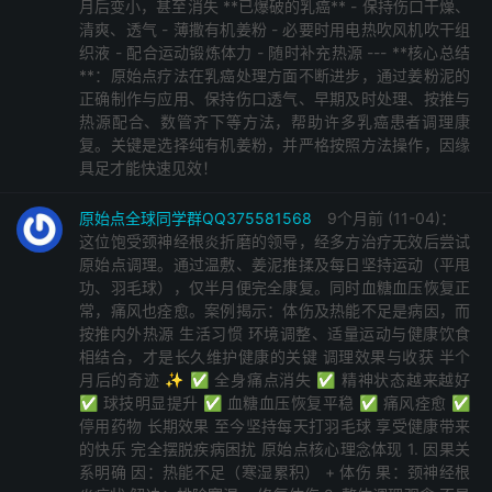
月后变小，甚至消失 **已爆破的乳癌** - 保持伤口干燥、
├─12. 七不姜小黄姜网店.jpg 90 KB 2024-11-25
清爽、透气 - 薄撒有机姜粉 - 必要时用电热吹风机吹干组
织液 - 配合运动锻炼体力 - 随时补充热源 --- **核心总结
├─13. 姜同学卡（广告）.jpg 613 KB 2024-11-25
**：原始点疗法在乳癌处理方面不断进步，通过姜粉泥的
├─14. 点通录（原始点通讯）.jpeg 197 KB 2024-06-19
正确制作与应用、保持伤口透气、早期及时处理、按推与
├─15. yuanshidian.apk 36 MB 2024-05-23
热源配合、数管齐下等方法，帮助许多乳癌患者调理康
├─16. AI原始点2025.jpg 124 KB 2025-04-07
复。关键是选择纯有机姜粉，并严格按照方法操作，因缘
具足才能快速见效！
├─17. 2022 补充资料 学习原始点资料下载及在线视频汇
总.txt 39 KB 2023-08-22
原始点全球同学群QQ375581568
9个月前 (11-04)：
├─18. 64GB 原始点学习资料U盘2024.txt 216 KB 2024-
这位饱受颈神经根炎折磨的领导，经多方治疗无效后尝试
11-11
原始点调理。通过温敷、姜泥推揉及每日坚持运动（平甩
功、羽毛球），仅半月便完全康复。同时血糖血压恢复正
├─19. 64GB 原始点学习资料U盘.txt 215 KB 2024-11-11
常，痛风也痊愈。案例揭示：体伤及热能不足是病因，而
├─20. 64GB 原始点学习资料U盘.html 166 KB 2024-11-
按推内外热源 生活习惯 环境调整、适量运动与健康饮食
11
相结合，才是长久维护健康的关键 调理效果与收获 半个
├─21. 64GB 原始点学习资料U盘.pdf 787 KB 2024-06-
月后的奇迹 ✨ ✅ 全身痛点消失 ✅ 精神状态越来越好
✅ 球技明显提升 ✅ 血糖血压恢复平稳 ✅ 痛风痊愈 ✅
04
停用药物 长期效果 至今坚持每天打羽毛球 享受健康带来
├─22. 64GB 原始点学习资料U盘.xlsx 52 KB 2024-06-
的快乐 完全摆脱疾病困扰 原始点核心理念体现 1. 因果关
04
系明确 因：热能不足（寒湿累积） + 体伤 果：颈神经根