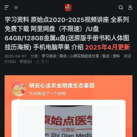
学习培训
正文





学习资料 原始点2020-2025视频讲座 全系列
免费下载 阿里网盘（不限速）/U盘
64GB/128GB金属u盘(送原版手册书和人体图
挂历海报) 手机电脑苹果 介绍
2025年4月更新
2025-04-07
分类：
学习培训
/
简讯
/
心得实践经验分享
/
观点
/
资料
阅读
(1130)
评论(0)
赞(
1
)
