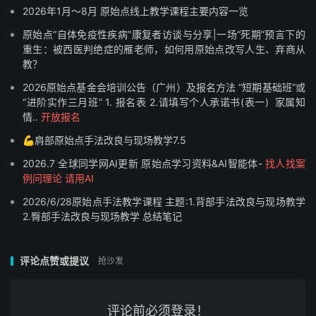
2026年1月～8月 原始点线上教学课程主要内容一览
原始点“自体免疫性疾病”康复者访谈与分享|一场“死期”预言下的
重生：被西医判绝症的雁老师，如何用原始点改写人生、弃商从
教？
2026原始点基金会培训公告（广州）及报名方法 “短期基础班”或
“进阶实作三月班” 1. 报名表 2.请填写个人承诺书(表一) 家属知
情..
开放报名
💪肩部原始点手法改良与现场教学7.5
2026.7 全球同学网AI更新 原始点学习资料&AI智能体-
找人找案
例问理论 请用AI
2026/6/28原始点手法教学课程 主题:1.背部手法改良与现场教学
# 原始点U盘资料2025年4月
2.臀部手法改良与现场教学 总结笔记
# 文件夹: 20, 文件: 1,167, 大小: 54 GB
★原始点2020-2025视频讲座 OTG U盘64GB金属u盘(送
评论点赞或提议
抢沙发
原版手册书 人体图) 安卓手机电脑 最新视频讲座及资料
MP4 MP3 PDF
58元包邮 拼团价53元！ 新疆西藏青海边远地区及海外运费
评论前必须登录！