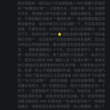
├─<2022原始点医学完整版讲座> <DIR> 2023-06-23
脏东西排掉 - 排好后4-5天就结痂缩小 ### 按推与热源应
用 **轻重症处理** - 以按推为主，热源为辅 - 可以先按推
├─<2020癌症案例教学> <DIR> 2023-08-21
大开关，再找痛点就不会那么痛 - 周围涂姜粉泥，局部就
├─1. 原始点养生智脑.jpeg 200 KB 2024-06-20
好，不用前胸后背都涂 **重病处理** - 重病需要前胸后背
├─2. 原始点养生智脑.jpg 180 KB 2024-04-06
都涂姜粉泥 - 来的时候先红豆袋温敷一下，然后再来局部
加强 - 只要有症状，必然在患处一定可以找到痛点 - 从体
├─3. 原始点同学 辅导员微信 张晨18210235025.png 75
伤下手，把体伤按开 ### ⭐ 姜粉选择的重要性 **有机姜
KB 2024-01-17
粉的优势** - 应该采用不含添加物的纯有机姜粉，因为其
├─4. 原始点全球同学微信群2023新生 加入群聊二维
功效远比其他姜粉强 - 通过福建省乳癌患者的实际经验证
码.png 87 KB 2021-12-30
实： - 使用普通姜粉5-6个月，伤口还是老样子，溃烂发
黑 - 改用有机姜粉后，两个星期伤口就结痂了 - 腐肉不见
├─5. 原始点全球同学网简码.png 45 KB 2021-08-22
了，逐渐长出新肉 ### ️ 辅助工具 **乳房护罩** - 基金会
├─6. 原始点全球同学网二维码图片_2021-08-22-08-46-
给已爆破的乳癌患者制作的乳房护罩 - 方便患者出外使
09.png 70 KB 2021-08-22
用，轻便 - 防止不慎被碰撞的伤害，也能保持伤口的透气
性 - 帮助了基金会好几位乳癌患者 ### 数管齐下的重要
├─7. 原始点电子版手册二维码202405.png 420 KB
性 **全方位调理** - 病患的情绪、运动和按推等等，都必
2024-05-23
须要全神贯注 - 把一切都做到位，绝对不能懈怠任何一个
├─8. 全球同学网微信群2023.png 129 KB 2023-08-28
环节 - 一定要数管齐下同时都做到位，因缘具足 - 这样很
├─9. 全球同学网视频号.jpg 115 KB 2024-02-19
快就能得到效果 - 如果发觉情况没进展，则一定是有哪些
因素没做到位 ### 处理流程 **乳癌初发阶段** - 按推原
├─10. 全球同学网AI.jpg 418 KB 2025-03-10
始痛点 - 用姜粉泥在患处根部按摩 - 贴上暖暖贴 - 两三个
├─11. 全球同学买姜会员卡（广告）.png 1 MB 2024-11-25