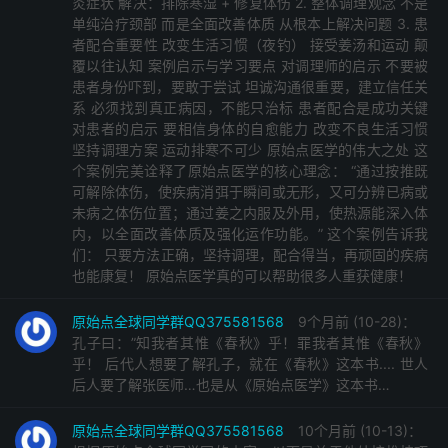
炎症状 解决：排除寒湿 + 修复体伤 2. 整体调理观念 不是
单纯治疗颈部 而是全面改善体质 从根本上解决问题 3. 患
者配合重要性 改变生活习惯（夜钓） 接受姜汤和运动 颠
覆以往认知 案例启示与学习要点 对调理师的启示 不要被
患者身份吓到，要敢于尝试 坦诚沟通很重要，建立信任关
系 必须找到真正病因，不能只治标 患者配合是成功关键
对患者的启示 要相信身体的自愈能力 改变不良生活习惯
坚持调理方案 运动排寒不可少 原始点医学的伟大之处 这
个案例完美诠释了原始点医学的核心理念： “通过按推既
可解除体伤，使疾病消弭于瞬间或无形，又可分辨已病或
未病之体伤位置；通过姜之内服及外用，使热源能深入体
内，以全面改善体质及强化运作功能。” 这个案例告诉我
们： 只要方法正确，坚持调理，配合得当，再顽固的疾病
也能康复！ 原始点医学真的可以帮助很多人重获健康！
原始点全球同学群QQ375581568
9个月前 (10-28)：
孔子曰：”知我者其惟《春秋》乎！罪我者其惟《春秋》
乎！ 后代人想要了解孔子，就在《春秋》这本书.... 世人
后人要了解张医师…也是从《原始点医学》这本书…
原始点全球同学群QQ375581568
10个月前 (10-13)：