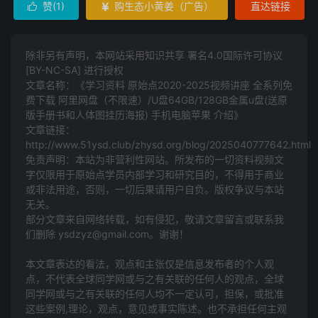
赞(
1
)
购生态小黄姜（广告）
直达链接


原始点2020-2024视频讲座 OTG U盘
16GB32GB/64GB/128GB/256/512GB金属u盘(送原
除非另有声明，本网站采用知识共享 署名4.0国际许可协议
[BY-NC-SA] 进行授权
版手册书和人体图挂历海报)手机电脑苹果
文章名称：《学习资料 原始点2020-2025视频讲座 全系列免
费下载 阿里网盘（不限速）/U盘64GB/128GB金属u盘(送原
★原始点2020-2023视频讲座 OTG U盘64GB金属u盘
版手册书和人体图挂历海报) 手机电脑苹果 介绍》
(送原版手册书) 安卓手机电脑 最新视频讲座及资料 MP4
文章链接：
http://www.51ysd.club/zhysd.org/blog/2025040777642.html
MP3 PDF
免责声明：本站为非营利性网站。所发布的一切资料视频文
字仅限用于原始点学员内部学习和研究目的，不得用于商业
58元包邮 一次10套以上的，减10块。
或非法用途，否则，一切后果请用户自负。版权争议与本站
无关。
新疆西藏青海边远地区及海外运费另外加。
部分文章来自网络转载，如有侵犯，敬请文章留言或联系我
们删除 ysdzyz@gmail.com。谢谢！
内容见：
本文章表达的看法，观点和主张仅是信息发布者的个人观
点，不代表全球同学网或与之有关联的任何人的观点，全球
www.51ysd.club/zhysd.org/wiki/docs/html/64GBU.
同学网或与之有关联的任何人均不一定认可，担保，或批准
html
这些案例,理论，观点，意见或事实陈述。也不承担任何主观