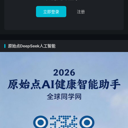
另外加。
内容见：
立即登录
注册
www.51ysd.club/zhysd.org/wiki/docs/html/64GBU.html
苹果手机接口 需另加10元 。
点击链接购买
www.mdcsa.cn/ysdu
原始点DeepSeek人工智能
2025.3以后的更新补充请
到如下自行下载：
阿里网盘（不限速）
链接：
www.aliyundrive.com/s/Y4