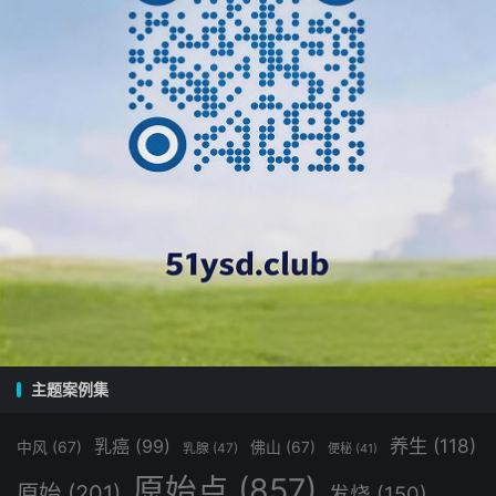
Z1nLdbgKV
亲爱的同学们，大家好！我是原始点学员志愿者阿军，
向您介绍一款刚刚更新的学习利器——原始点64GB U盘资
料，这可是2025年4月的最新内容呢！🌟
想象一下，一个小小的U盘里竟然装下了文件夹: 20, 文件:
1,169, 大小: 54 GB 的视频资料，这对于热衷于原始点医学
保健的您来说，简直是个宝库！📚
不仅如此，U盘内还藏有丰富的电子教材、高级教学视频
（涵盖2021年至2025年的精华内容）、姜疗法的应用实例
主题案例集
（如皮肤病、伤口护理、乳腺癌等），以及一系列疾病实作
教学、健康资讯和食疗方法，确保您的学习既全面又深入
养生
(118)
乳癌
(99)
中风
(67)
佛山
(67)
乳腺
(47)
便秘
(41)
🌟。
原始点
(857)
原始
(201)
发烧
(150)