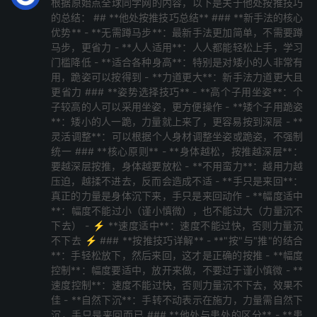
根据原始点全球同学网的内容，以下是关于他处按推技巧
的总结： ## **他处按推技巧总结** ### **新手法的核心
优势** - **无需蹲马步**：最新手法更加简单，不需要蹲
马步，更省力 - **人人适用**：人人都能轻松上手，学习
门槛降低 - **适合各种身高**：特别是对矮小的人非常有
用，跪姿可以按得到 - **力道更大**：新手法力道更大且
更省力 ### **姿势选择技巧** - **高个子用坐姿**：个
子较高的人可以采用坐姿，更方便操作 - **矮个子用跪姿
**：矮小的人一跪，力量就上来了，更容易按到深层 - **
灵活调整**：可以根据个人身材调整坐姿或跪姿，不强制
统一 ### **核心原则** - **身体越松，按推越深层**：
要越深层按推，身体越要放松 - **不用蛮力**：越用力越
压迫，越揉不进去，反而会造成不适 - **手只是来回**：
真正的力量是身体沉下来，手只是来回动作 - **幅度适中
**：幅度不能过小（谨小慎微），也不能过大（力量沉不
下去） - ⚡ **速度适中**：速度不能过快，否则力量沉
不下去 ⚡ ### **按推技巧详解** - **"按"与"推"的结合
**：手轻松放下，然后来回，这才是正确的按推 - **幅度
控制**：幅度要适中，放开来做，不要过于谨小慎微 - **
速度控制**：速度不能过快，否则力量沉不下去，效果不
佳 - **自然下沉**：手转不动表示在施力，力量需自然下
沉，手只是来回而已 ### **他处与患处的区分** - **患