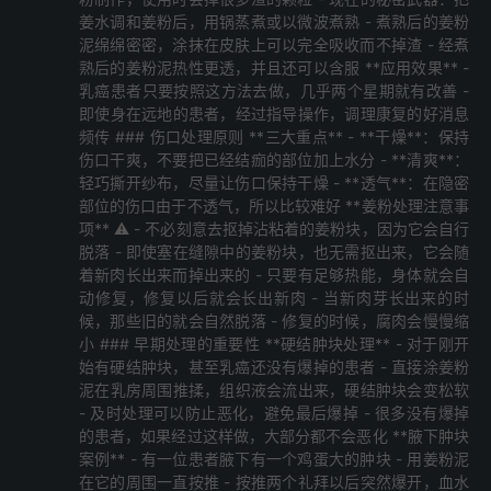
自使用.
姜水调和姜粉后，用锅蒸煮或以微波煮熟 - 煮熟后的姜粉
泥绵绵密密，涂抹在皮肤上可以完全吸收而不掉渣 - 经煮
名称 大小 最后修改日期 文件计数
熟后的姜粉泥热性更透，并且还可以含服 **应用效果** -
64GB 原始点学习资料U盘\ (22) 54 GB 2025-04-07
乳癌患者只要按照这方法去做，几乎两个星期就有改善 -
即使身在远地的患者，经过指导操作，调理康复的好消息
1,167
频传 ### 伤口处理原则 **三大重点** - **干燥**：保持
├─<最新案例(2021-2024）> <DIR> 2025-01-19
伤口干爽，不要把已经结痂的部位加上水分 - **清爽**：
├─<原始点手法教学2025> <DIR> 2025-03-26
轻巧撕开纱布，尽量让伤口保持干燥 - **透气**：在隐密
部位的伤口由于不透气，所以比较难好 **姜粉处理注意事
├─<新冠肺炎疫苗专题> <DIR> 2023-01-31
项** ⚠️ - 不必刻意去抠掉沾粘着的姜粉块，因为它会自行
├─<手册文本资料> <DIR> 2025-02-16
脱落 - 即使塞在缝隙中的姜粉块，也无需抠出来，它会随
├─<乳癌肿块肿瘤处理案例集> <DIR> 2025-01-19
着新肉长出来而掉出来的 - 只要有足够热能，身体就会自
├─<皮肤病伤口合集> <DIR> 2022-12-04
动修复，修复以后就会长出新肉 - 当新肉芽长出来的时
候，那些旧的就会自然脱落 - 修复的时候，腐肉会慢慢缩
├─<姜粉泥涂抹集> <DIR> 2025-03-09
小 ### 早期处理的重要性 **硬结肿块处理** - 对于刚开
├─<姜的应用> <DIR> 2024-06-03
始有硬结肿块，甚至乳癌还没有爆掉的患者 - 直接涂姜粉
├─<记录片> <DIR> 2025-04-07
泥在乳房周围推揉，组织液会流出来，硬结肿块会变松软
- 及时处理可以防止恶化，避免最后爆掉 - 很多没有爆掉
├─<2025-2021张医师线上直播> <DIR> 2025-04-07
的患者，如果经过这样做，大部分都不会恶化 **腋下肿块
├─<2024元旦讲座&2025最新版本> <DIR> 2025-04-07
案例** - 有一位患者腋下有一个鸡蛋大的肿块 - 用姜粉泥
├─<2023年4月修订版> <DIR> 2023-10-08
在它的周围一直按推 - 按推两个礼拜以后突然爆开，血水