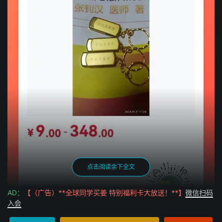
点击阅读余下全文
AD：
【（广告）**全球同学买姜 特别福利卡大放送！**】
微信扫码
入会