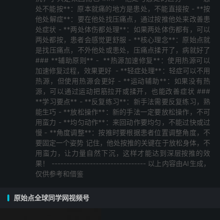
处不能按**：原本就痛的地方是患处，不能直接按 - **按
他处解症**：要在他处找压痛点，通过按推他处来改善患
处症状 - **两处体伤都处理**：如果两处体伤都有，可以
两处都按，患者会感觉更舒服 - **核心理念**：原始点就
是找压痛点，不外他处或患处，压痛点揉开了，病就好了
### **辅助原则** - ️ **热源加速修复**：使用热源可以
加速修复过程，效果更好 ️ - **轻症处理**：轻症可以不用
热源，但使用热源会更好 - **运动辅助**：如果没有热
源，可以通过运动把筋拉开或揉开，也能改善症状 ###
**学习要点** - **反复练习**：新手法需要反复练习，熟
能生巧 - **放松操作**：新的手法一定要放松操作，不可
用蛮力 - **均匀动作**：来回动作要均匀，不能过快或过
慢 - **角度调整**：按推时要根据患者位置调整角度，不
要固定一个姿势 记住，他处按推的关键在于放松身体，不
用蛮力，让力量自然下沉，这样才能达到深层按推的效
果！ -------------------------------- 以上内容由AI生成，
仅供参考和借鉴
原始点全球同学网视频号