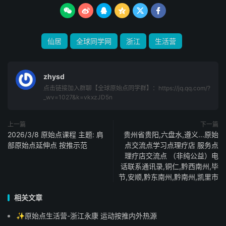






- 71岁高龄，手法精湛，心灵开导
仙居
全球同学网
浙江
生活营
- 慈悲谦卑，为学员树立修行典范
- 愿意让学员在他身上练习，消耗自己的热能
zhysd
点击链接加入群聊【全球原始点同学群】：https://jq.qq.com/?
#### **2. 阿军 - 志工队长** 💪
_wv=1027&k=vkxzJD5n
- 原始点全球同学网创办人
上一篇
下一篇
2026/3/8 原始点课程 主题: 肩
贵州省贵阳,六盘水,遵义...原始
- 负责整体运营和理论指导
部原始点延伸点 按推示范
点交流点学习点理疗店 服务点
理疗店交流点 （非纯公益）电
#### **3. 圆梦 - 生活营营长** 🏠
话联系通讯录,铜仁,黔西南州,毕
节,安顺,黔东南州,黔南州,凯里市
- 负责日常带领和协调
相关文章
- 经验丰富，用心服务每一位学员
✨原始点生活营-浙江永康 运动按推内外热源