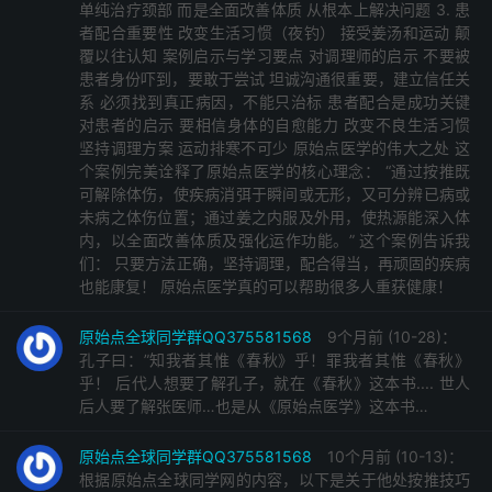
单纯治疗颈部 而是全面改善体质 从根本上解决问题 3. 患
者配合重要性 改变生活习惯（夜钓） 接受姜汤和运动 颠
覆以往认知 案例启示与学习要点 对调理师的启示 不要被
患者身份吓到，要敢于尝试 坦诚沟通很重要，建立信任关
系 必须找到真正病因，不能只治标 患者配合是成功关键
对患者的启示 要相信身体的自愈能力 改变不良生活习惯
坚持调理方案 运动排寒不可少 原始点医学的伟大之处 这
个案例完美诠释了原始点医学的核心理念： “通过按推既
可解除体伤，使疾病消弭于瞬间或无形，又可分辨已病或
未病之体伤位置；通过姜之内服及外用，使热源能深入体
内，以全面改善体质及强化运作功能。” 这个案例告诉我
们： 只要方法正确，坚持调理，配合得当，再顽固的疾病
也能康复！ 原始点医学真的可以帮助很多人重获健康！
原始点全球同学群QQ375581568
9个月前 (10-28)：
孔子曰：”知我者其惟《春秋》乎！罪我者其惟《春秋》
乎！ 后代人想要了解孔子，就在《春秋》这本书.... 世人
后人要了解张医师…也是从《原始点医学》这本书…
原始点全球同学群QQ375581568
10个月前 (10-13)：
根据原始点全球同学网的内容，以下是关于他处按推技巧