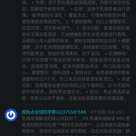
快。 • 作用：用于患处根部或周围按推，热能可被完全吸
收，显著提升修复效率。 • 应用：适用于乳癌患者自行调
理。 操作细则与误区 1. 覆盖方式：可使用特制防护罩，
避免摩擦且保持透气。 2. 干姜粉使用：创口上薄撒即可，
切忌过厚，否则影响透气。 3. 清洁问题：表面沾粘的姜
粉块无需刻意抠除，它会随着新肉生长或结痂自行脱落，
无需担心深入缝隙的粉末。 姜粉泥按推的附加功效 • 缓解
僵硬：对于乳房周围僵硬区域，涂抹姜粉泥后按推，可促
进热能渗透，使组织变得柔软，利于运动。 • 处理肿块：
可用于处理腋下等处的较大肿块。按推促进热源直达体
伤，加速修复进程，促进内部脓血排出、伤口结痂与缩
小。 重要警示：原料选择 • 案例对比：有患者使用市售普
通姜粉长达8个月，伤口未见好转甚至发黑溃烂。 • 关键
区别：改用基金会提供的有机认证干姜粉后，仅10天腐肉
即开始消退，新肉芽迅速生长。 • 结论：务必慎选高品
质、有机认证的干姜粉，这是决定调理效果的关键因素。
原始点全球同学群QQ375581568
4个月前 (04-25)：
乳癌处理解说的核心内容如下： ## 乳癌处理解说 ### 姜
粉泥的制作与应用 **制作方法改进** - 之前用姜水调和姜
粉制作，使用时会掉很多渣的颗粒 - 现在的秘密武器：把