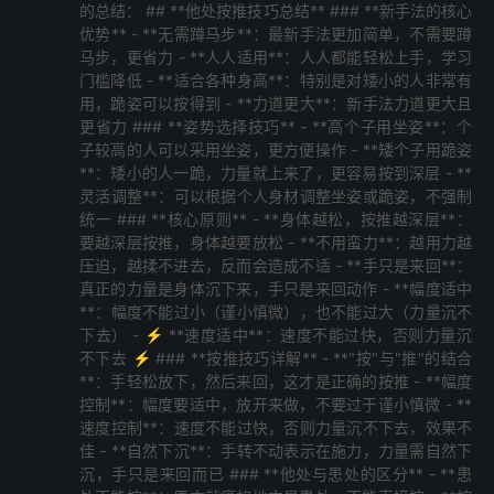
的总结： ## **他处按推技巧总结** ### **新手法的核心
优势** - **无需蹲马步**：最新手法更加简单，不需要蹲
马步，更省力 - **人人适用**：人人都能轻松上手，学习
门槛降低 - **适合各种身高**：特别是对矮小的人非常有
用，跪姿可以按得到 - **力道更大**：新手法力道更大且
更省力 ### **姿势选择技巧** - **高个子用坐姿**：个
子较高的人可以采用坐姿，更方便操作 - **矮个子用跪姿
**：矮小的人一跪，力量就上来了，更容易按到深层 - **
灵活调整**：可以根据个人身材调整坐姿或跪姿，不强制
统一 ### **核心原则** - **身体越松，按推越深层**：
要越深层按推，身体越要放松 - **不用蛮力**：越用力越
压迫，越揉不进去，反而会造成不适 - **手只是来回**：
真正的力量是身体沉下来，手只是来回动作 - **幅度适中
**：幅度不能过小（谨小慎微），也不能过大（力量沉不
下去） - ⚡ **速度适中**：速度不能过快，否则力量沉
不下去 ⚡ ### **按推技巧详解** - **"按"与"推"的结合
**：手轻松放下，然后来回，这才是正确的按推 - **幅度
控制**：幅度要适中，放开来做，不要过于谨小慎微 - **
速度控制**：速度不能过快，否则力量沉不下去，效果不
佳 - **自然下沉**：手转不动表示在施力，力量需自然下
沉，手只是来回而已 ### **他处与患处的区分** - **患