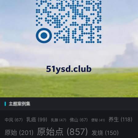
### 📍 **生活营地点**
#### **1. 浙江仙居生活营**
- **负责人**：阿军、圆梦
- **环境**：森林覆盖率97%，有山有水，空气清新，
水源纯净
#### **2. 河北沧州生活营**
- **负责人**：明白大哥、雷文娟
- **模式**：城乡结合模式
主题案例集
---
养生
(118)
乳癌
(99)
中风
(67)
佛山
(67)
乳腺
(47)
便秘
(41)
### 📞 **报名方式**
原始点
(857)
原始
(201)
发烧
(150)