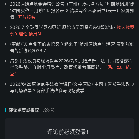
2026原始点基金会培训公告（广州）及报名方法 “短期基础班”或
#### **4. 雷文娟 - 实习营长** ✨
“进阶实作三月班” 1. 报名表 2.请填写个人承诺书(表一) 家属知
情..
开放报名
- 资深原始点志工，手法精湛，爱心满满
2026.7 全球同学网AI更新 原始点学习资料&AI智能体-
找人找案
例问理论 请用AI
- 将在沧州复制生活营
(更新)“差点倒下的旗帜又立起来了”沧州原始点生活营 黄骅张红
---
岩的新访谈2026.7
肩部手法改良与现场教学2026/7/5 原始点新手法 手肘按推课程-
### 📅 **课程安排**
坐姿贴腋、弃肘尖用整片、改直线推为画圆转。
“贴、勾、转、
靠”
**优先录用：3周21天学员和体验者**
2026/6/28原始点手法教学课程(文字原稿) 主题:1.背部手法改良
与现场教学 2.臀部手法改良与现场教学
**时间：2026.3.14 - 2026.4.4**
---
评论点赞或提议
抢沙发
### 🎯 **生活营核心理念**
评论前必须登录！
#### **1. 求人不如求己** 💪