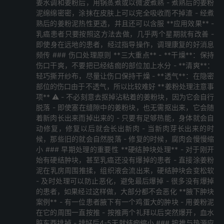
姜水调和姜粉后，用锅蒸煮或以微波煮熟 - 煮熟后的姜粉
泥绵绵密密，涂抹在皮肤上可以完全吸收而不掉渣 - 经煮
熟后的姜粉泥热性更透，并且还可以含服 **应用效果** -
乳癌患者只要按照这方法去做，几乎两个星期就有改善 -
即使身在远地的患者，经过指导操作，调理康复的好消息
频传 ### 伤口处理原则 **三大重点** - **干燥**：保持
伤口干爽，不要把已经结痂的部位加上水分 - **清爽**：
轻巧撕开纱布，尽量让伤口保持干燥 - **透气**：在隐密
部位的伤口由于不透气，所以比较难好 **姜粉处理注意事
项** ⚠️ - 不必刻意去抠掉沾粘着的姜粉块，因为它会自行
脱落 - 即使塞在缝隙中的姜粉块，也无需抠出来，它会随
着新肉长出来而掉出来的 - 只要有足够热能，身体就会自
动修复，修复以后就会长出新肉 - 当新肉芽长出来的时
候，那些旧的就会自然脱落 - 修复的时候，腐肉会慢慢缩
小 ### 早期处理的重要性 **硬结肿块处理** - 对于刚开
始有硬结肿块，甚至乳癌还没有爆掉的患者 - 直接涂姜粉
泥在乳房周围推揉，组织液会流出来，硬结肿块会变松软
- 及时处理可以防止恶化，避免最后爆掉 - 很多没有爆掉
的患者，如果经过这样做，大部分都不会恶化 **腋下肿块
案例** - 有一位患者腋下有一个鸡蛋大的肿块 - 用姜粉泥
在它的周围一直按推 - 按推两个礼拜以后突然爆开，血水
脏东西排掉 - 排好后4-5天就结痂缩小 ### 按推与热源应