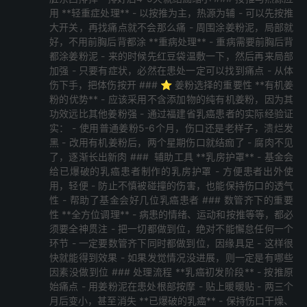
用 **轻重症处理** - 以按推为主，热源为辅 - 可以先按推
大开关，再找痛点就不会那么痛 - 周围涂姜粉泥，局部就
好，不用前胸后背都涂 **重病处理** - 重病需要前胸后背
都涂姜粉泥 - 来的时候先红豆袋温敷一下，然后再来局部
加强 - 只要有症状，必然在患处一定可以找到痛点 - 从体
伤下手，把体伤按开 ### ⭐ 姜粉选择的重要性 **有机姜
粉的优势** - 应该采用不含添加物的纯有机姜粉，因为其
功效远比其他姜粉强 - 通过福建省乳癌患者的实际经验证
实： - 使用普通姜粉5-6个月，伤口还是老样子，溃烂发
黑 - 改用有机姜粉后，两个星期伤口就结痂了 - 腐肉不见
了，逐渐长出新肉 ### ️ 辅助工具 **乳房护罩** - 基金会
给已爆破的乳癌患者制作的乳房护罩 - 方便患者出外使
用，轻便 - 防止不慎被碰撞的伤害，也能保持伤口的透气
性 - 帮助了基金会好几位乳癌患者 ### 数管齐下的重要
性 **全方位调理** - 病患的情绪、运动和按推等等，都必
须要全神贯注 - 把一切都做到位，绝对不能懈怠任何一个
环节 - 一定要数管齐下同时都做到位，因缘具足 - 这样很
快就能得到效果 - 如果发觉情况没进展，则一定是有哪些
因素没做到位 ### 处理流程 **乳癌初发阶段** - 按推原
始痛点 - 用姜粉泥在患处根部按摩 - 贴上暖暖贴 - 两三个
月后变小，甚至消失 **已爆破的乳癌** - 保持伤口干燥、