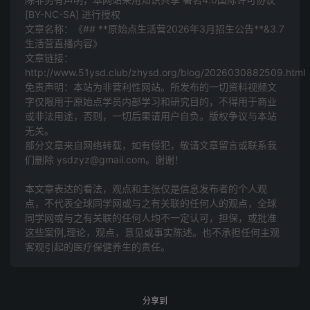
[BY-NC-SA] 进行授权
文章名称：《## **原始点生活营2026年3月招生公告**&3.7
生活营直播内容》
文章链接：
http://www.51ysd.club/zhysd.org/blog/2026030882509.html
免责声明：本站为非营利性网站。所发布的一切资料视频文
## 🌿 **原始点生活营2026年3月招生公告**
字仅限用于原始点学员内部学习和研究目的，不得用于商业
或非法用途，否则，一切后果请用户自负。版权争议与本站
---
无关。
部分文章来自网络转载，如有侵犯，敬请文章留言或联系我
### 🎉 **好消息！好消息！**
们删除 ysdzyz@gmail.com。谢谢！
本文章表达的看法，观点和主张仅是信息发布者的个人观
法界师父和他的师父、师公要一起来了！过几天到达生
点，不代表全球同学网或与之有关联的任何人的观点，全球
活营，为学员们带来殊胜的指导。
同学网或与之有关联的任何人均不一定认可，担保，或批准
这些案例,理论，观点，意见或事实陈述。也不承担任何主观
---
客观引起的医疗保健养生的责任。
### 👥 **四大志工护持团队**
分享到
#### **1. 法界师父 - 生活营生活顾问指导** 🙏