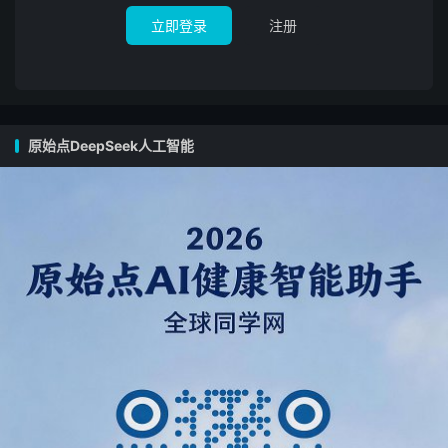
立即登录
注册
- 自己原始点先用起来吧
- 健康的主导权在自己
#### **2. 教学为先** 📖
原始点DeepSeek人工智能
- 生活指导，互助共修
- 不是调理营！不是给人治病的医院
#### **3. 互助共修** 🤝
- 新人帮新人，互相按推
- 自助保健，不求人自助
---