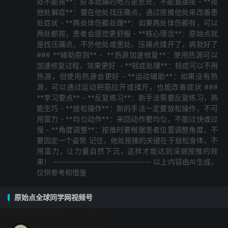
处不能按**：原本就痛的地方是患处，不能直接按 - **按
他处解症**：要在他处找压痛点，通过按推他处来改善患
处症状 - **两处体伤都处理**：如果两处体伤都有，可以
两处都按，患者会感觉更舒服 - **核心理念**：原始点就
是找压痛点，不外他处或患处，压痛点揉开了，病就好了
### **辅助原则** - ️ **热源加速修复**：使用热源可以
加速修复过程，效果更好 ️ - **轻症处理**：轻症可以不用
热源，但使用热源会更好 - **运动辅助**：如果没有热
源，可以通过运动把筋拉开或揉开，也能改善症状 ###
**学习要点** - **反复练习**：新手法需要反复练习，熟
能生巧 - **放松操作**：新的手法一定要放松操作，不可
用蛮力 - **均匀动作**：来回动作要均匀，不能过快或过
慢 - **角度调整**：按推时要根据患者位置调整角度，不
要固定一个姿势 记住，他处按推的关键在于放松身体，不
用蛮力，让力量自然下沉，这样才能达到深层按推的效
果！ -------------------------------- 以上内容由AI生成，
仅供参考和借鉴
原始点全球同学网视频号