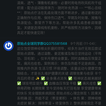
清爽、透气 - 薄撒有机姜粉 - 必要时用电热吹风机吹干组
织液 - 配合运动锻炼体力 - 随时补充热源 --- **核心总结
**：原始点疗法在乳癌处理方面不断进步，通过姜粉泥的
正确制作与应用、保持伤口透气、早期及时处理、按推与
热源配合、数管齐下等方法，帮助许多乳癌患者调理康
复。关键是选择纯有机姜粉，并严格按照方法操作，因缘
具足才能快速见效！
原始点全球同学群QQ375581568
9个月前 (11-04)：
这位饱受颈神经根炎折磨的领导，经多方治疗无效后尝试
原始点调理。通过温敷、姜泥推揉及每日坚持运动（平甩
功、羽毛球），仅半月便完全康复。同时血糖血压恢复正
常，痛风也痊愈。案例揭示：体伤及热能不足是病因，而
按推内外热源 生活习惯 环境调整、适量运动与健康饮食
相结合，才是长久维护健康的关键 调理效果与收获 半个
月后的奇迹 ✨ ✅ 全身痛点消失 ✅ 精神状态越来越好
✅ 球技明显提升 ✅ 血糖血压恢复平稳 ✅ 痛风痊愈 ✅
停用药物 长期效果 至今坚持每天打羽毛球 享受健康带来
的快乐 完全摆脱疾病困扰 原始点核心理念体现 1. 因果关
系明确 因：热能不足（寒湿累积） + 体伤 果：颈神经根
炎症状 解决：排除寒湿 + 修复体伤 2. 整体调理观念 不是