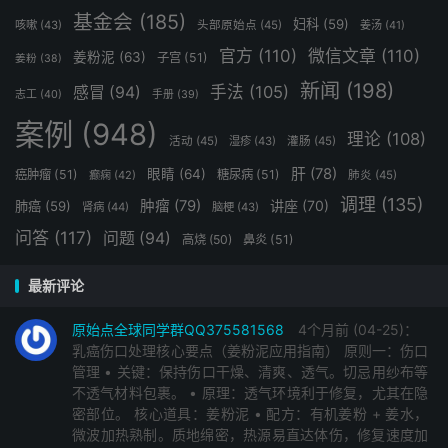
- **即日接受报名，即刻开营**
基金会
(185)
妇科
(59)
咳嗽
(43)
头部原始点
(45)
姜汤
(41)
官方
(110)
微信文章
(110)
姜粉泥
(63)
子宫
(51)
姜粉
(38)
- **优先录用3周21天学员和体验者**
新闻
(198)
手法
(105)
感冒
(94)
志工
(40)
手册
(39)
- **名额有限，机会难得**
案例
(948)
理论
(108)
活动
(45)
湿疹
(43)
灌肠
(45)
---
肝
(78)
眼睛
(64)
癌肿瘤
(51)
糖尿病
(51)
癫痫
(42)
肺炎
(45)
### 🌈 **结语**
调理
(135)
肿瘤
(79)
讲座
(70)
肺癌
(59)
肾病
(44)
脑梗
(43)
问答
(117)
问题
(94)
高烧
(50)
鼻炎
(51)
**求人不如求己，教学为先，互助共修，健康主导权在
自己！**
最新评论
**欢迎报名！** 💕
原始点全球同学群QQ375581568
4个月前 (04-25)：
乳癌伤口处理核心要点（姜粉泥应用指南） 原则一：伤口
管理 • 关键：保持伤口干燥、清爽、透气。切忌用纱布等
不透气材料包裹。 • 原理：透气环境利于修复，尤其在隐
密部位。 核心道具：姜粉泥 • 配方：有机姜粉 + 姜水，
微波加热熟制。质地绵密，热源易直达体伤，修复速度加