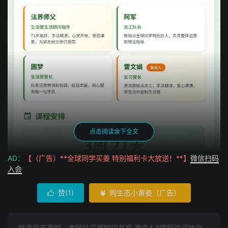
点击阅读余下全文
AD：
【（广告）**全球同学买姜 特别福利卡大放送！**】
微信扫码
入会
赞(
1
)
购生态小黄姜（广告）


除非另有声明，本网站采用知识共享 署名4.0国际许可协议