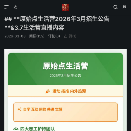
原始点人和地点
正文





## **原始点生活营2026年3月招生公告
**&3.7生活营直播内容
2026-03-08
阅读(159)
评论(0)
赞(
1
)
