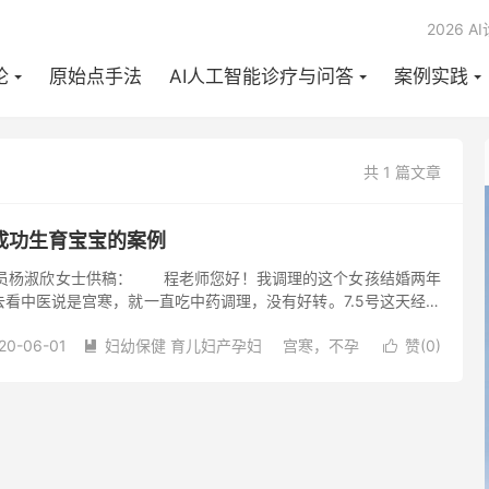
2026 A
论
原始点手法
AI人工智能诊疗与问答
案例实践
共 1 篇文章
成功生育宝宝的案例
学员杨淑欣女士供稿： 程老师您好！我调理的这个女孩结婚两年
看中医说是宫寒，就一直吃中药调理，没有好转。7.5号这天经她
理一个月看看，在调理期间，非常配合很好，内外热源到位，晚上
20-06-01
妇幼保健 育儿妇产孕妇
宫寒，不孕
赞(
0
)
两个小时身体，每天下午推一次上背部，下背部，臀部和荐椎，按


例假没有来，我又给她揉小腹前后温敷到位，过了七天例假回来
，颜色新鲜，比之前的量少，褐色强多了，调到二十天时减肥六
了！到8.5号调完，10.10号听到怀孕好消息祝福宝宝健康，平安
月份的分享内容 2020年5月31...