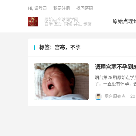
Hi, 请登录
我要注册
找回密码
原始点全球同学网
原始点理
自学 互助 同修 共进 觉醒
标签：宫寒，不孕
调理宫寒不孕到
烟台第28期原始点
了，一直没有怀孕，去
姑姑介绍来到我店调
烟台原始点
20
泡脚，早晨出去锻炼
到第十天时她说这月
阅读(413)
去评论
了，这次来量多了些
斤，比之前型体苗条多
出生 以上是2019年10