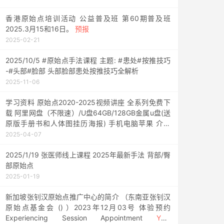
香港原始点培训活动 公益普及班 第60期普及班
2025.3月15和16日。
预报
2025-02-21
2025/10/5 #原始点手法课程 主题: #患处#按推技巧
-#头部#脸部 头部脸部患处按推技巧全解析
2025-11-06
学习资料 原始点2020-2025视频讲座 全系列免费下
载 阿里网盘（不限速）/U盘64GB/128GB金属u盘(送
原版手册书和人体图挂历海报) 手机电脑苹果 介绍
2025年4月更新
2025-04-07
2025/1/19 张医师线上课程 2025年最新手法 背部/臀
部原始点
2025-01-19
新加坡张钊汉原始点推广中心的简介 （东南亚张钊汉
原始点基金会 () ）2023年12月03号 体验预约
Experiencing Session Appointment
YSD