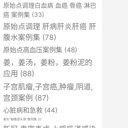
原始点调理白血病 血癌 骨癌 淋巴
癌 案例集
(33)
原始点调理 肝病肝炎肝癌 肝
腹水案例集
(78)
原始点高血压案例集
(48)
姜，姜汤，姜粉，姜粉泥的
应用
(88)
子宫肌瘤,子宫癌,肿瘤,阴道,
宫颈案例
(87)
心脏病和急救
(44)
患处“胸腹部头部”案例集
(2)