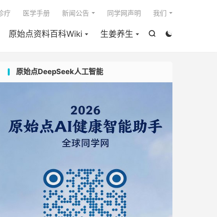

I诊疗
医学手册
新闻公告
同学网声明
我们
原始点资料百科Wiki
生姜养生


原始点DeepSeek人工智能