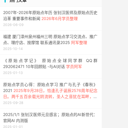
热门文章
2007年-2026年原始点年历 张钊汉医师及原始点历史
沿革 重要事件和新闻
2026年6月学员整理
2026-06-09
福建 厦门漳州泉州福州三明 原始点学习交流点、推广
点、理疗店、按摩馆 联系通讯录2025
阿军整理
2025-10-14
《原始点学记》 原始点全球同学群 QQ群
292062471 10年回顾贴 -与AI对话
学员阿军
2025-01-13
原始点学员心得：原始点学习 推广与孔子《春秋》
2021
2025年9月28日，恰逢孔子诞辰2576周年纪念
日。两千五百余载光阴流转，圣人之音犹在耳畔，其
道如日月，照耀华夏文明之长河。
2025-09-28
2025/1/1 张钊汉医师元旦感言；原始点的AI新世代：
官网AI 内测版
2025-01-01