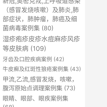
新冠,奥密克戎,上呼吸道感染
（感冒发烧咳嗽）及肺炎,肺
部症状，肺肿瘤，肺癌及细
菌病毒案例集
(80)
湿疹疱疹皮疹水痘麻疹风疹
等皮肤病
(109)
牙齿及口腔疾病案例
(42)
牛皮癣及红斑性狼疮案例集
(43)
甲流,乙流,感冒发烧，咳嗽，
腹泻原始点调理案例集
(73)
眼睛、眼部、眼疾案例集