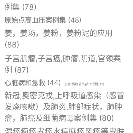
例集
(78)
原始点高血压案例集
(48)
姜，姜汤，姜粉，姜粉泥的应用
(88)
子宫肌瘤,子宫癌,肿瘤,阴道,宫颈案
例
(87)
心脏病和急救
(44)
患处“胸腹部头部”案例集
(2)
新冠,奥密克戎,上呼吸道感染（感冒
发烧咳嗽）及肺炎,肺部症状，肺肿
瘤，肺癌及细菌病毒案例集
(80)
湿疹疱疹皮疹水痘麻疹风疹等皮肤