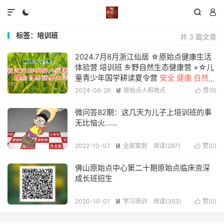




标签：培训班
共 3 篇文章
2024.7月8月浙江仙居 ☆原始点健康生活
体验营 培训班 乡野自然生态健康营 +☆儿
童青少年国学耕读夏令营
安全 健康 自然
生态 乐和 营。首次使用AI人工智能教学助
2024-06-26
原始点人和地点
赞(
6
)


理
阅读(1442)
微问答82期：这几天为儿子上培训班的事
无比恼火……
2022-10-07
全部案例
阅读(297)
赞(
0
)


佛山原始点中心第二十期原始点临床资深
成长班招生
2020-10-01
学习培训
阅读(393)
赞(
0
)

