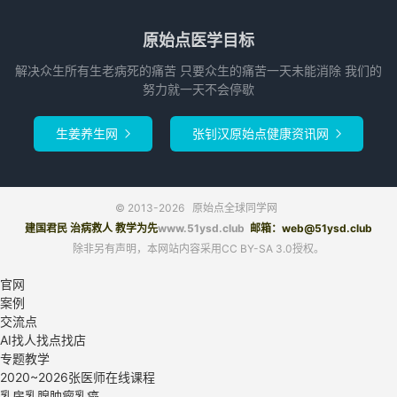
原始点医学目标
解决众生所有生老病死的痛苦 只要众生的痛苦一天未能消除 我们的
努力就一天不会停歇
生姜养生网
张钊汉原始点健康资讯网


© 2013-2026
原始点全球同学网
建国君民 治病救人 教学为先
www.51ysd.club
邮箱：web@51ysd.club
除非另有声明，本网站内容采用CC BY-SA 3.0授权。
官网
案例
交流点
AI找人找点找店
专题教学
2020~2026张医师在线课程
乳房乳腺肿瘤乳癌